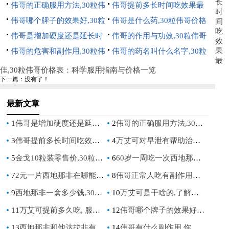
长
人,30粒伟哥价格表：全面解
伟哥的正确服用方法,30粒伟
南
价格表：全面分析与选购指南
伟哥提前多长时间吃效果最
时
析与价格指南
哥价格表：全面指南与价格对
伟哥哪个牌子的效果好,30粒
佳,30粒伟哥价格表：科学服
伟哥是什么药,30粒伟哥价格
间
吃
比
伟哥价格表：全面对比与选购
伟哥是增加硬度还是延长时
用指南与价格一览
表：全面解析与价格指南
伟哥的作用与功效,30粒伟哥
效
果
指南
间,30粒伟哥价格表：全面解
伟哥的危害和副作用,30粒伟
价格表：全面解析与价格指南
伟哥的药名叫什么名字,30粒
最
析功效与价格指南
哥价格表：全面解析与价格指
伟哥价格表：全面解析与购买
佳,30粒伟哥价格表：科学服用指南与价格一览
下一篇：没有了！
南
指南
最新文章
1
伟哥是增加硬度还是延长时间_伟哥增加硬度还是延长时间
2
伟哥的正确服用方法,30粒伟哥价格表：全面指南与价格对比
3
伟哥提前多长时间吃效果最佳,30粒伟哥价格表：科学服用指南与价格一览
4
万艾可对早泄有帮助治疗吗,30粒伟哥价格表：全面解析与购买指南
5
金戈10粒装零售价,30粒伟哥价格表：2023年最新ED药物价格对比与购买指南
6
60岁一周吃一次西地那非可以吗,30粒伟哥价格表：老年男性用药指南与价格解析
7
2元一片西地那非在哪能买到,30粒伟哥价格表：最全购买指南与价格对比
8
伟哥正常人吃有副作用吗,30粒伟哥价格表：全面解析与注意事项
9
西地那非一盒多少钱,30粒伟哥价格表：全面了解男性健康药物价格与选购指南
10
万艾可是干啥的,了解这个药物的作用与用途
11
万艾可提前多久吃, 服用时间指南, 效果最佳时机
12
伟哥哪个牌子的效果好,专家评测与选购指南
13
西地那非和他达拉非有什么区别,药效持续时间,副作用对比,用药指南
14
伟哥有什么副作用,你需要了解的常见不良反应与安全使用指南