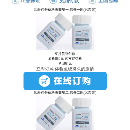
30粒伟哥价格表套餐一:伟哥一瓶(30粒装)
支持货到付款
原价880元
官方促销价
￥
598
元
立即订购 体验至硬持久的激情
60粒伟哥价格表套餐二:伟哥二瓶(60粒装)