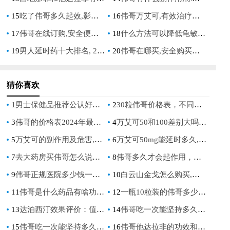
15
吃了伟哥多久起效,影响因素与最佳服用时间解析
16
伟哥万艾可,有效治疗生活质量
17
伟哥在线订购,安全便捷的男性健康解决方案
18
什么方法可以降低龟敏,科学有效的**敏感度降低技巧分享
19
男人延时药十大排名, 2023年最有效的男性延时产品排行榜单
20
伟哥在哪买,安全购买伟哥的正规渠道指南
猜你喜欢
1
男士保健品推荐公认好用第一名，全面解析健康之选
2
30粒伟哥价格表，不同品牌规格详细对比及购买建议
3
伟哥的价格表2024年最新价格及购买指南
4
万艾可50和100差别大吗,剂量不同效果差异详解
5
万艾可的副作用及危害,长期服用或过量使用的严重后果
6
万艾可50mg能延时多久,真实效果与服用方法详解
7
去大药房买伟哥怎么说才能避免尴尬和误解
8
伟哥多久才会起作用，服用后起效时间与影响因素全解析
9
伟哥正规医院多少钱一盒,30粒伟哥价格表：全面解析与购买指南
10
白云山金戈怎么购买,功效和价格详解
11
伟哥是什么药品有啥功效,详细解析其作用机制与正确用法
12
一瓶10粒装的伟哥多少钱,正品价格与购买渠道详解
13
达泊西汀效果评价：值得期待的神奇效果！
14
伟哥吃一次能坚持多久，药效持续时间与正确服用方法解析
15
伟哥吃一次能坚持多久,伟哥能让你坚持更久，这是科学如何解释的
16
伟哥他达拉非的功效和作用,治疗男性勃起功能障碍的最佳选择