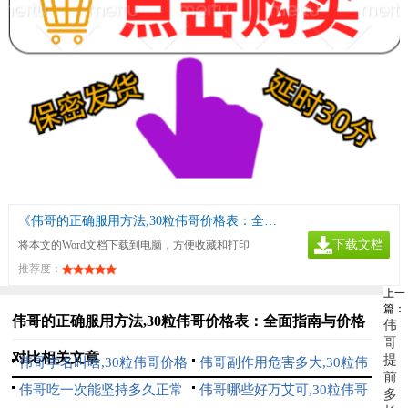
《伟哥的正确服用方法,30粒伟哥价格表：全面指南与价格对比》
下载文档
将本文的Word文档下载到电脑，方便收藏和打印
推荐度：
上一
篇：
伟哥的正确服用方法,30粒伟哥价格表：全面指南与价格
伟
哥
对比相关文章
提
伟哥学名叫啥,30粒伟哥价格
伟哥副作用危害多大,30粒伟
前
表：全面解析与购买指南
伟哥吃一次能坚持多久正常
哥价格表：全面解析与价格指
伟哥哪些好万艾可,30粒伟哥
多