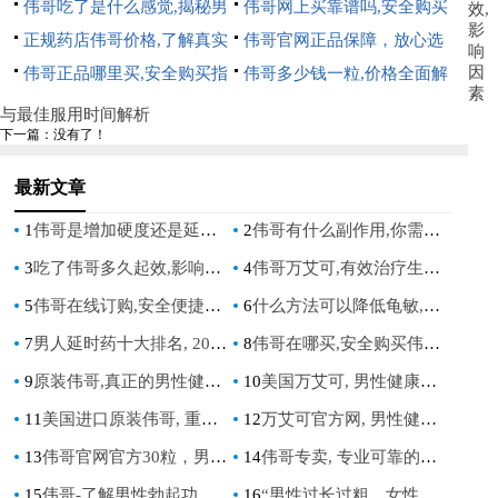
机制
解的常见不良反应与安全使用
伟哥吃了是什么感觉,揭秘男
与最佳服用时间解析
伟哥网上买靠谱吗,安全购买
效,
影
指南
性服用伟哥的真实体验与感受
正规药店伟哥价格,了解真实
指南与风险分析
伟哥官网正品保障，放心选
响
因
市场价格与购买指南
伟哥正品哪里买,安全购买指
择，品质保证
伟哥多少钱一粒,价格全面解
素
南,认准正规渠道
析,购买指南与注意事项
与最佳服用时间解析
下一篇：没有了！
最新文章
1
伟哥是增加硬度还是延长时间_伟哥增加硬度还是延长时间
2
伟哥有什么副作用,你需要了解的常见不良反应与安全使用指南
3
吃了伟哥多久起效,影响因素与最佳服用时间解析
4
伟哥万艾可,有效治疗生活质量
5
伟哥在线订购,安全便捷的男性健康解决方案
6
什么方法可以降低龟敏,科学有效的**敏感度降低技巧分享
7
男人延时药十大排名, 2023年最有效的男性延时产品排行榜单
8
伟哥在哪买,安全购买伟哥的正规渠道指南
9
原装伟哥,真正的男性健康守护者
10
美国万艾可, 男性健康的革命性解决方案, 重拾自信与活力
11
美国进口原装伟哥, 重拾男性自信的神奇选择
12
万艾可官方网, 男性健康解决方案, 安全可靠的药品购买平台
13
伟哥官网官方30粒，男性健康必备，正品保障，效果显著
14
伟哥专卖, 专业可靠的男性健康解决方案, 安全有效的勃起功能障碍治疗药物
15
伟哥-了解男性勃起功能障碍的有效解决方案
16
“男性过长过粗，女性会得病么？”：深入探讨性健康与生理问题