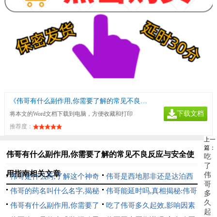
《伟哥有什么副作用,你需要了解的常见不良反应与安全使用指南》
下载文档
将本文的Word文档下载到电脑，方便收藏和打印
推荐度：
上一
篇：
伟哥有什么副作用,你需要了解的常见不良反应与安全使
吃
了
用指南相关文章
伟
伟哥是什么药,了解这个神奇
伟哥是西地那非还是达泊西
哥
药物的真相与作用
伟哥的药名叫什么名字,揭秘
汀,一文读懂两种男性助勃药
伟哥能延时吗,真相揭秘:伟哥
多
久
蓝色小药片的真实身份与作用
伟哥有什么副作用,你需要了
物的区别与选择
对早泄的实际效果分析
吃了伟哥多久起效,影响因素
起