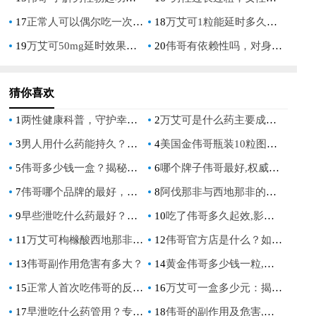
17
正常人可以偶尔吃一次伟哥吗：安全与健康考量
18
万艾可1粒能延时多久：揭秘其效果与正确使用方法
19
万艾可50mg延时效果解析及价格指南
20
伟哥有依赖性吗，对身体有害吗？深入解析伟哥的安全性与副作用
猜你喜欢
1
两性健康科普，守护幸福生活
2
万艾可是什么药主要成分，揭秘其核心成分与功效
3
男人用什么药能持久？揭秘男性持久力提升的秘诀与有效药物推荐
4
美国金伟哥瓶装10粒图片，探索高效能的男性健康补品
5
伟哥多少钱一盒？揭秘市场上的价格差异
6
哪个牌子伟哥最好,权威评测与用户口碑,给你最真实的答案
7
伟哥哪个品牌的最好，如何选择适合自己的品牌
8
阿伐那非与西地那非的作用原理，解析两款药物的工作机制
9
早些泄吃什么药最好？专家推荐这些有效治疗方案
10
吃了伟哥多久起效,影响因素与最佳服用时间解析
11
万艾可枸橼酸西地那非片50mg*10片的价格,功效与购买注意事项
12
伟哥官方店是什么？如何购买伟哥？
13
伟哥副作用危害有多大？
14
黄金伟哥多少钱一粒,价格影响因素与购买渠道全解析
15
正常人首次吃伟哥的反应,身体会有哪些变化,需要注意什么
16
万艾可一盒多少元：揭秘男性健康市场的价格真相
17
早泄吃什么药管用？专家推荐的有效药物指南
18
伟哥的副作用及危害,详细解读长期服用对身体的影响