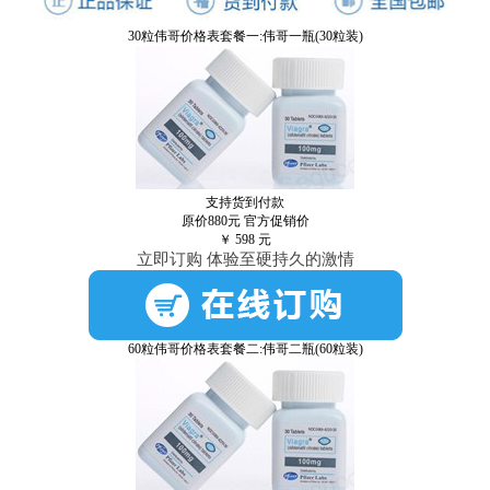
30粒伟哥价格表套餐一:伟哥一瓶(30粒装)
支持货到付款
原价880元
官方促销价
￥
598
元
立即订购 体验至硬持久的激情
60粒伟哥价格表套餐二:伟哥二瓶(60粒装)