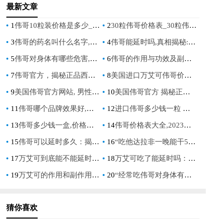
最新文章
1
伟哥10粒装价格是多少_伟哥10粒装多少钱
2
30粒伟哥价格表_30粒伟哥多少钱？伟哥价格价格一览表
3
伟哥的药名叫什么名字,揭秘蓝色小药片的真实身份与作用机制
4
伟哥能延时吗,真相揭秘:伟哥对早泄的实际效果分析
5
伟哥对身体有哪些危害,你必须知道的副作用与风险
6
伟哥的作用与功效及副作用,全面解析男性健康必备知识
7
伟哥官方，揭秘正品西地那非的正确使用方法与注意事项
8
美国进口万艾可伟哥价格表, 最新价格一览, 如何正确选购, 真假辨别指南
9
美国伟哥官方网站, 男性健康首选, 安全有效的解决方案
10
美国伟哥官方 揭秘正品西地那非的购买渠道与使用指南
11
伟哥哪个品牌效果好,专业评测与选购指南
12
进口伟哥多少钱一粒 价格表,进口伟哥价格一览表,进口伟哥多少钱一粒价格表,进口伟哥价格表2023
13
伟哥多少钱一盒,价格解析与购买指南
14
伟哥价格表大全,2023年最新伟哥价格对比与购买指南
15
伟哥可以延时多久：揭秘其对男性持久力的影响
16
“吃他达拉非一晚能干5次活吗：揭秘男性健康与性能力提升”
17
万艾可到底能不能延时：揭秘其对性功能的影响
18
万艾可吃了能延时吗：揭秘其对性功能的影响
19
万艾可的作用和副作用：深入了解西地那非的效用与潜在风险
20
“经常吃伟哥对身体有哪些危害？深入了解其潜在影响”
猜你喜欢