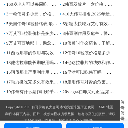
1
60岁老人可以每周吃一次西地那非吗？有哪些注意事项？
2
伟哥双效片一盒价格，如何选择性价比最高的产品
3
一粒伟哥多少元，价格详情及购买指南
4
10大伟哥排名,2025年最新壮阳药品牌评测与推荐
5
美国伟哥10粒价格表,最新报价,购买渠道及正品查询指南
6
射精太快吃万艾可有效果吗,早泄吃万艾可能延长时间吗,真实效果揭秘
7
万艾可5粒装价格是多少？,万艾可5粒装价格，让难题不再困扰！
8
伟哥副作用及危害，警惕这些不可逆的身体损伤
9
万艾可西地那非，助您重拾自信的健康之选
10
伟哥叫什么药名，了解其正式名称及使用注意事项
11
西地那非的作用与功效,正确使用方法及注意事项
12
伟哥10粒装价格是多少_伟哥10粒装多少钱
13
他达拉非能长期服用吗，了解其安全性与副作用的重要性
14
他达拉非片的功效和作用及禁忌，全面解析男性健康新选择
15
阿伐那非严重副作用，你了解哪些风险？
16
早泄可以吃伟哥吗,一次说清效果,副作用和正确选择
17
勃力挺吃完多久有效果,伟哥价格表大全
18
服用伟哥对肾的危害,长期服用者需警惕的肾脏损伤信号及应对方法
19
伟哥有什么副作用知乎,伟哥会引起哪些不良反应？——来自知乎的讨论
20
viagra在哪买到正品,如何辨别真伪,购买指南
伟
Copyright © 2021 伟哥价格表大全网 本站资源来源于互联网
XML地图
哥
伟
声明:本网页内容、图片、视频为模板演示数据，如有涉及侵犯版权，请联
哥
系我们提供书面反馈，我们核实后会立即删除。
的