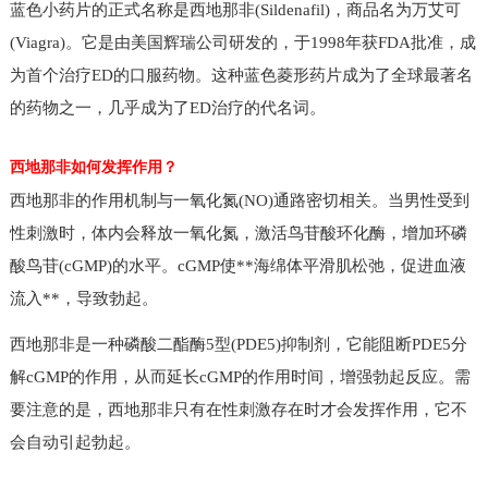
蓝色小药片的正式名称是西地那非(Sildenafil)，商品名为万艾可
(Viagra)。它是由美国辉瑞公司研发的，于1998年获FDA批准，成
为首个治疗ED的口服药物。这种蓝色菱形药片成为了全球最著名
的药物之一，几乎成为了ED治疗的代名词。
西地那非如何发挥作用？
西地那非的作用机制与一氧化氮(NO)通路密切相关。当男性受到
性刺激时，体内会释放一氧化氮，激活鸟苷酸环化酶，增加环磷
酸鸟苷(cGMP)的水平。cGMP使**海绵体平滑肌松弛，促进血液
流入**，导致勃起。
西地那非是一种磷酸二酯酶5型(PDE5)抑制剂，它能阻断PDE5分
解cGMP的作用，从而延长cGMP的作用时间，增强勃起反应。需
要注意的是，西地那非只有在性刺激存在时才会发挥作用，它不
会自动引起勃起。