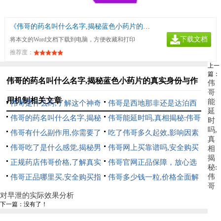
《伟哥的药名叫什么名字,揭秘蓝色小药片的真实身份与作用机制》
下载文档
将本文的Word文档下载到电脑，方便收藏和打印
推荐度：
上一
篇：
伟哥的药名叫什么名字,揭秘蓝色小药片的真实身份与作
伟
哥
用机制相关文章
能
伟哥是什么药,了解这个神奇
伟哥是西地那非还是达泊西
延
药物的真相与作用
伟哥的药名叫什么名字,揭秘
汀,一文读懂两种男性助勃药
伟哥能延时吗,真相揭秘:伟哥
时
吗,
蓝色小药片的真实身份与作用
伟哥有什么副作用,你需要了
物的区别与选择
对早泄的实际效果分析
吃了伟哥多久起效,影响因素
真
机制
解的常见不良反应与安全使用
伟哥吃了是什么感觉,揭秘男
与最佳服用时间解析
伟哥网上买靠谱吗,安全购买
相
揭
指南
性服用伟哥的真实体验与感受
正规药店伟哥价格,了解真实
指南与风险分析
伟哥官网正品保障，放心选
秘:
伟
市场价格与购买指南
伟哥正品哪里买,安全购买指
择，品质保证
伟哥多少钱一粒,价格全面解
哥
南,认准正规渠道
析,购买指南与注意事项
对早泄的实际效果分析
下一篇：没有了！