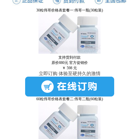
30粒伟哥价格表套餐一:伟哥一瓶(30粒装)
支持货到付款
原价880元
官方促销价
￥
598
元
立即订购 体验至硬持久的激情
60粒伟哥价格表套餐二:伟哥二瓶(60粒装)