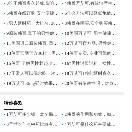
3
吃了伟哥多久起效,影响因素与最佳服用时间解析
4
伟哥万艾可,有效治疗生活质量
5
伟哥在线订购,安全便捷的男性健康解决方案
6
什么方法可以降低龟敏,科学有效的**敏感度降低技巧分享
7
男人延时药十大排名, 2023年最有效的男性延时产品排行榜单
8
伟哥在哪买,安全购买伟哥的正规渠道指南
9
原装伟哥,真正的男性健康守护者
10
美国万艾可, 男性健康的革命性解决方案, 重拾自信与活力
11
美国进口原装伟哥, 重拾男性自信的神奇选择
12
万艾可官方网, 男性健康解决方案, 安全可靠的药品购买平台
13
伟哥官网官方30粒，男性健康必备，正品保障，效果显著
14
伟哥专卖, 专业可靠的男性健康解决方案, 安全有效的勃起功能障碍治疗药物
15
伟哥-了解男性勃起功能障碍的有效解决方案
16
“男性过长过粗，女性会得病么？”：深入探讨性健康与生理问题
17
正常人可以偶尔吃一次伟哥吗：安全与健康考量
18
万艾可1粒能延时多久：揭秘其效果与正确使用方法
19
万艾可50mg延时效果解析及价格指南
20
伟哥有依赖性吗，对身体有害吗？深入解析伟哥的安全性与副作用
猜你喜欢
1
万艾可多少钱一盒？揭秘市场价格与购买指南
2
伟哥的作用和功效，如何有效提升男性性功能
3
早泄吃什么中药比较有用，中医推荐哪些药方？
4
万艾可是什么药主要成分，揭秘其核心成分与功效