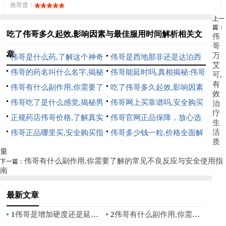
推荐度：
上一
篇：
吃了伟哥多久起效,影响因素与最佳服用时间解析相关文
伟
哥
章
万
伟哥是什么药,了解这个神奇
伟哥是西地那非还是达泊西
艾
药物的真相与作用
伟哥的药名叫什么名字,揭秘
汀,一文读懂两种男性助勃药
伟哥能延时吗,真相揭秘:伟哥
可,
有
蓝色小药片的真实身份与作用
伟哥有什么副作用,你需要了
物的区别与选择
对早泄的实际效果分析
吃了伟哥多久起效,影响因素
效
机制
解的常见不良反应与安全使用
伟哥吃了是什么感觉,揭秘男
与最佳服用时间解析
伟哥网上买靠谱吗,安全购买
治
疗
指南
性服用伟哥的真实体验与感受
正规药店伟哥价格,了解真实
指南与风险分析
伟哥官网正品保障，放心选
生
活
市场价格与购买指南
伟哥正品哪里买,安全购买指
择，品质保证
伟哥多少钱一粒,价格全面解
质
南,认准正规渠道
析,购买指南与注意事项
量
伟哥有什么副作用,你需要了解的常见不良反应与安全使用指
下一篇：
南
最新文章
1
伟哥是增加硬度还是延长时间_伟哥增加硬度还是延长时间
2
伟哥有什么副作用,你需要了解的常见不良反应与安全使用指南