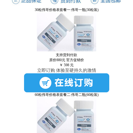
30粒伟哥价格表套餐一:伟哥一瓶(30粒装)
支持货到付款
原价880元
官方促销价
￥
598
元
立即订购 体验至硬持久的激情
60粒伟哥价格表套餐二:伟哥二瓶(60粒装)