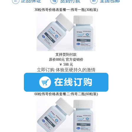
30粒伟哥价格表套餐一:伟哥一瓶(30粒装)
支持货到付款
原价880元
官方促销价
￥
598
元
立即订购 体验至硬持久的激情
60粒伟哥价格表套餐二:伟哥二瓶(60粒装)