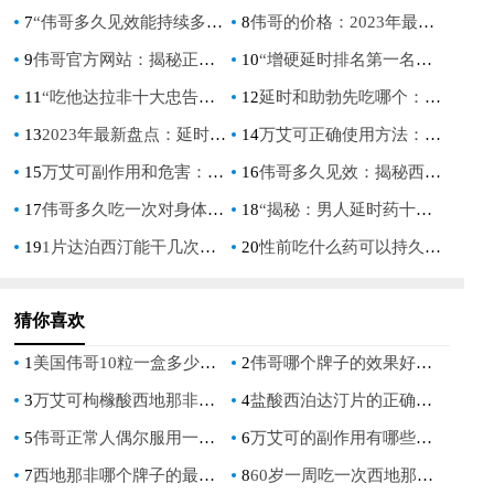
7
“伟哥多久见效能持续多久：揭秘西地那非的起效与持续时间”
8
伟哥的价格：2023年最新市场分析与购买指南
9
伟哥官方网站：揭秘正品伟哥的购买指南与使用注意事项
10
“增硬延时排名第一名：揭秘男性健康市场的冠军产品”
11
“吃他达拉非十大忠告：男性健康专家的权威指南”
12
延时和助勃先吃哪个：男性健康的正确选择指南
13
2023年最新盘点：延时增硬药十大排名，男性健康新选择！
14
万艾可正确使用方法：男性健康指南，提升性生活质量
15
万艾可副作用和危害：全面了解其潜在风险
16
伟哥多久见效：揭秘西地那非的起效时间与效果
17
伟哥多久吃一次对身体没有伤害：安全使用指南
18
“揭秘：男人延时药十大排名，提升性福指数的秘诀！”
19
1片达泊西汀能干几次？揭秘其使用频率与效果
20
性前吃什么药可以持久不伤身：自然增强持久力的秘诀
猜你喜欢
1
美国伟哥10粒一盒多少钱，购买前必须知道的价格信息，
2
伟哥哪个牌子的效果好时间长,原研药与仿制药的疗效和持久力对比分析
3
万艾可枸橼酸西地那非片后遗症,长期服用对身体的真实影响与应对措施
4
盐酸西泊达汀片的正确服用方法及注意事项
5
伟哥正常人偶尔服用一次可以吗了解伟哥的功效与作用前必须知道的事项
6
万艾可的副作用有哪些，如何正确应对
7
西地那非哪个牌子的最好,原研药与仿制药的疗效,价格对比分析
8
60岁一周吃一次西地那非可以吗？需要注意哪些问题？