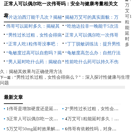
正常人可以偶尔吃一次伟哥吗：安全与健康考量相关文
万
艾
章
可1
1片达泊西汀能干几次？揭秘
揭秘万艾可的真实面貌：万
粒
其效果与使用指南
伟哥可以延时多久：揭秘其
艾可长什么样？
“吃他达拉非一晚能干5次活
能
延
对男性持久力的影响
“男性过长过粗，女性会得病
吗：揭秘男性健康与性能力提
正常人可以偶尔吃一次伟哥
时
么？”：深入探讨性健康与生
“正常人吃1粒伟哥没事吧：
升”
吗：安全与健康考量
“丁丁脱敏训练法：提升男性
多
理问题
安全使用指南与常见疑问解
“龟敏度过高可以自愈吗？揭
持久力的秘诀”
“龟敏度高怎么办：自然疗法
答”
秘男性健康常见问题”
“男人延时吃什么药：揭秘自
与生活方式调整指南”
性前吃什么药可以持久不伤
然疗法与科学选择”
身：自然增强持久力的秘诀
久：揭秘其效果与正确使用方法
“男性过长过粗，女性会得病么？”：深入探讨性健康与生理
下一篇：
问题
最新文章
1
伟哥是增加硬度还是延长时间_伟哥增加硬度还是延长时间
2
“男性过长过粗，女性会得病么？”：深入探讨性健康与生理问题
3
正常人可以偶尔吃一次伟哥吗：安全与健康考量
4
万艾可1粒能延时多久：揭秘其效果与正确使用方法
5
万艾可50mg延时效果解析及价格指南
6
伟哥有依赖性吗，对身体有害吗？深入解析伟哥的安全性与副作用