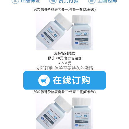
30粒伟哥价格表套餐一:伟哥一瓶(30粒装)
支持货到付款
原价880元
官方促销价
￥
598
元
立即订购 体验至硬持久的激情
60粒伟哥价格表套餐二:伟哥二瓶(60粒装)