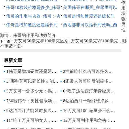
作
些_快速提升男性健康的最有
伟哥10粒装价格是多少_伟哥
前几小时的注意事项
美国伟哥在哪买_在哪里可以
用_
增
效保健品是什么？
10粒装多少钱
伟哥的作用与功效_伟哥：功
购买美国版伟哥
伟哥是增加硬度还是延长时
强
男
能、用途及其优势
伟哥是增加硬度还是延长时
间_伟哥增加硬度还是延长时
西地那非可以延长时效吗_西
性
间_伟哥究竟是增加勃起硬度
间
地那非是否具有延长药效的作
激情，伟哥的作用和功效简介
万艾可50毫克和100毫克区别_万艾可50毫克VS100毫克，哪
下一篇：
还是延长时间
用？
个更适合您
最新文章
1
伟哥是增加硬度还是延长时间_伟哥增加硬度还是延长时间
2
性前吃什么药可以持久不伤身：自然增强持久力的秘诀
3
“哪种药可以延长性功能：揭秘自然疗法与科学选择”
4
正常人伟哥吃后能搞多久：揭秘其效果与安全指南
5
万艾可一盒多少元：揭秘男性健康市场的价格真相
6
“吃了达泊西汀亲身经历：揭秘男性健康改善之旅”
7
30粒伟哥：男性健康新选择，揭秘其效果与使用指南
8
达泊西汀一粒能维持多久：深入解析其药效持续时间
9
达泊西汀片能延时多久：深入解析其效果与使用指南
10
万艾可100mg量会不会太大：男性健康与用药安全指南
11
“吃了万艾可的女人，能经得住干吗？”——揭秘万艾可对女性的影响
12
万艾可副作用和危害：全面解析与预防指南