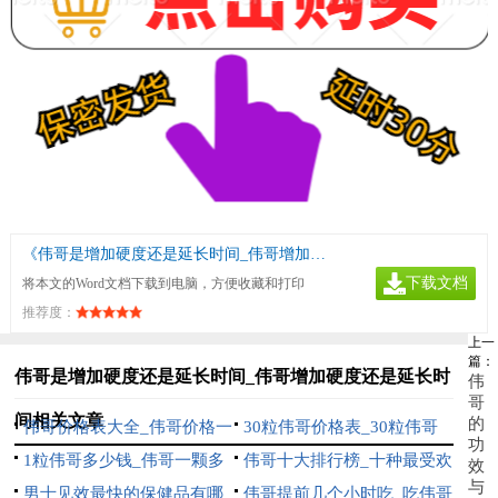
《伟哥是增加硬度还是延长时间_伟哥增加硬度还是延长时间》
下载文档
将本文的Word文档下载到电脑，方便收藏和打印
推荐度：
上一
篇：
伟哥是增加硬度还是延长时间_伟哥增加硬度还是延长时
伟
哥
间相关文章
的
伟哥价格表大全_伟哥价格一
30粒伟哥价格表_30粒伟哥
功
览表，详细了解价格及产品信
1粒伟哥多少钱_伟哥一颗多
多少钱？伟哥价格价格一览表
伟哥十大排行榜_十种最受欢
效
与
息
少钱？
男士见效最快的保健品有哪
迎的伟哥产品
伟哥提前几个小时吃_吃伟哥