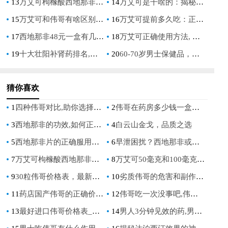
13
万艾可枸橼酸西地那非片效果：男性健康新选择
14
万艾可是干啥的：揭秘其在男性健康中的作用
15
万艾可和伟哥有啥区别：深入了解两种药物的差异
16
万艾可提前多久吃：正确服用时间指南
17
西地那非48元一盒有几片，价格实惠的男性健康解决方案
18
万艾可正确使用方法, 详解万艾可使用技巧与注意事项
19
十大壮阳补肾药排名,男人必看,效果最好的壮阳补肾药推荐
20
60-70岁男士保健品，如何选择适合自己的营养补充方案
猜你喜欢
1
四种伟哥对比,助你选择最适合的那一种
2
伟哥在药房多少钱一盒？揭秘药店价格及购买指南
3
西地那非的功效,如何正确使用西地那非改善男性功能障碍
4
白云山金戈，品质之选
5
西地那非片的正确服用方法与效果，剂量、时间和注意事项详解
6
早泄困扰？西地那非或许是你的救星！
7
万艾可枸橼酸西地那非片伤肝肾吗,正确服用方法和长期影响解析
8
万艾可50毫克和100毫克区别了解功效与选择适合的剂量
9
30粒伟哥价格表，最新市场报价及购买指南
10
劣质伟哥的危害和副作用,如何识别并避免这些致命风险
11
药店国产伟哥的正确价格表,购买前必看的参考指南
12
伟哥吃一次没事吧,伟哥吃一次没事吧，了解其安全性与注意事项
13
最好进口伟哥价格表_进口伟哥价格列表：最好的选择
14
男人3分钟见效的药,男人3分钟见效的药，快速提升男性健康的神奇选择