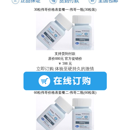
30粒伟哥价格表套餐一:伟哥一瓶(30粒装)
支持货到付款
原价880元
官方促销价
￥
598
元
立即订购 体验至硬持久的激情
60粒伟哥价格表套餐二:伟哥二瓶(60粒装)