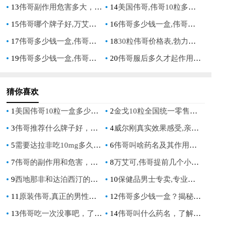
13
伟哥副作用危害多大，全面解析男性用药风险与注意事项
14
美国伟哥,伟哥10粒多少钱一盒：价格分析与购买指南
15
伟哥哪个牌子好,万艾可5粒一盒价格对比与选购指南
16
伟哥多少钱一盒,伟哥哪些好万艾可：价格对比与品牌选购指南
17
伟哥多少钱一盒,伟哥的正确服用方法：全面解析与指南
18
30粒伟哥价格表,勃力挺一盒12粒多少钱：全面对比与选购指南
19
伟哥多少钱一盒,伟哥是增加硬度还是延长时间：全面解析功效与价格
20
伟哥服后多久才起作用,了解药物生效时间与影响因素
猜你喜欢
1
美国伟哥10粒一盒多少钱,正品价格与购买渠道全解析
2
金戈10粒全国统一零售价，了解最新价格信息
3
伟哥推荐什么牌子好，选择正规渠道购买确保品质安全
4
威尔刚真实效果感受,亲身体验分享
5
需要达拉非吃10mg多久才有效？达拉非使用方法详解。
6
伟哥叫啥药名及其作用原理详解
7
伟哥的副作用和危害，长期服用对身体的影响与注意事项
8
万艾可,伟哥提前几个小时吃,最佳服用时间指南
9
西地那非和达泊西汀的区别,哪个更适合治疗勃起功能障碍和早泄
10
保健品男士专卖,专业呵护男性健康
11
原装伟哥,真正的男性健康守护者
12
伟哥多少钱一盒？揭秘市场价格行情
13
伟哥吃一次没事吧，了解正确使用方法和注意事项
14
伟哥叫什么药名，了解其正确名称及使用注意事项