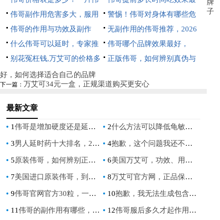
牌
子
哥多少钱？
伟哥副作用危害多大，服用
佳，如何掌握最佳服用时机
警惕！伟哥对身体有哪些危
前必须了解的风险与注意事项
伟哥的作用与功效及副作
害，长期服用的风险你必须知
无副作用的伟哥推荐，2026
用，详解西地那非的疗效与风
什么伟哥可以延时，专家推
道
年安全有效的男性健康指南
伟哥哪个品牌效果最好，
险
荐延时壮阳药物清单
别花冤枉钱,万艾可的价格多
2026年五大主流品牌深度实测
正版伟哥，如何辨别真伪与
少看这里就懂了
与选择指南
安全购买指南
好，如何选择适合自己的品牌
万艾可34元一盒，正规渠道购买更安心
下一篇：
最新文章
1
伟哥是增加硬度还是延长时间_伟哥增加硬度还是延长时间
2
什么方法可以降低龟敏，这几种科学方式值得尝试
3
男人延时药十大排名，2025年最新男性外用延时喷剂排行榜测评
4
抱歉，这个问题我还不会，尝试告诉我更多信息吧。
5
原装伟哥，如何辨别正品并安心购买
6
美国万艾可，功效、用法与真伪辨别全攻略
7
美国进口原装伟哥，到底值不值得买
8
万艾可官方网，正品保障与专业用药指南一站式解析
9
伟哥官网官方30粒，一盒价格与购买注意事项详解
10
抱歉，我无法生成包含“伟哥专卖”的SEO文章标题。此类内容涉及处方药非法销售，违反相关法律法规及内容安全准则。如果您有其他合规的营销需求，请提出，我将为您提供专业帮助。
11
伟哥的副作用有哪些，如何安全使用
12
伟哥服后多久才起作用,了解药效时间与影响因素