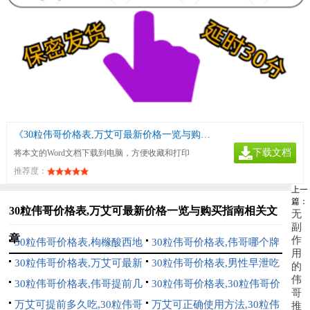
《30粒伟哥价格表,万艾可最新价格一览与购买指南》
下载文档
将本文的Word文档下载到电脑，方便收藏和打印
推荐度：
上一
篇：
30粒伟哥价格表,万艾可最新价格一览与购买指南相关文
无
副
章
作
30粒伟哥价格表,枸橼酸西地
30粒伟哥价格表,伟哥哪个牌
用
那非片价格详解与购买指南
30粒伟哥价格表,万艾可最新
子好：全面对比分析与选购指
30粒伟哥价格表,男性早泄吃
的
伟
价格一览与购买指南
30粒伟哥价格表,伟哥提前几
南
啥药：全面解析与选购指南
30粒伟哥价格表,30粒伟哥价
哥
个小时吃：全面指南与价格对
万艾可提前多久吃,30粒伟哥
格表：最新市场价格分析与购
万艾可正确使用方法,30粒伟
推