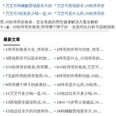
比
价格表：科学用药指南与价格
万艾可枸橼酸西地那非片的
买指南
哥价格表：全面指南与价格分
万艾可西地那非,30粒伟哥价
对比分析
功效,30粒伟哥价格表：全面
万艾可5粒装多少钱一盒,30
析
格表：全面了解价格与购买指
万艾可是什么药,30粒伟哥价
解析与价格指南
粒伟哥价格表：2023年最新价
南
格表：全面解析与价格指南
荐,30粒伟哥价格表：安全有效的男性健康解决方案全解析
30粒伟哥价格表,伟哥哪个牌子好：全面对比分析与选购指南
下一篇：
格对比与购买指南
最新文章
1
伟哥价格表大全_伟哥价格一览表，详细了解价格及产品信息
2
伟哥的作用与功效_伟哥：功能、用途及其优势
3
西地那非可以延长时效吗_西地那非是否具有延长药效的作用？
4
伟哥是什么_介绍伟哥的用途，剂量与注意事项
5
30粒伟哥价格表,伟哥哪个牌子好：全面对比分析与选购指南
6
30粒伟哥价格表,万艾可最新价格一览与购买指南
7
无副作用的伟哥推荐,30粒伟哥价格表：安全有效的男性健康解决方案全解析
8
伟哥的作用和功效,30粒伟哥价格表：全面解析与价格对比指南
9
伟哥哪个牌子的效果好,30粒伟哥价格表：全面对比与选购指南
10
伟哥是什么药,30粒伟哥价格表：全面解析与价格指南
11
万艾可多少钱一盒,30粒伟哥价格表：最新价格分析与购买指南
12
他达拉非片多少钱,30粒伟哥价格表：2023年最新价格对比与购买指南
13
西地那非最佳吃法,30粒伟哥价格表：科学用药指南与价格对比分析
14
60-70岁男士保健品,30粒伟哥价格表：中老年男性健康指南与价格对比分析
15
他达拉非片的功效和作用及禁忌,30粒伟哥价格表：全面解析与价格指南
16
枸橼酸西地那非片,30粒伟哥价格表：全面了解市场价格与购买指南