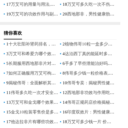
17
万艾可的用量与用法,科学指导男性健康用药指南
18
万艾可多久吃一次不伤身体,安全用药指南,副作用与服用频率解析
19
万艾可的功效作用与副作用,全面解析男性健康用药指南
20
西地那非，男性健康勃起功能障碍的有效药物
猜你喜欢
1
十大壮阳补肾药排名，助你重振雄风！
2
植物伟哥10粒一盒多少钱, 价格详情及购买指南
3
万艾可和希爱力哪个效果更好？全面对比分析
4
达泊西丁真的能延时多久？揭秘其效果与使用时长
5
长期服用西地那非片对身体的危害,医生详解五大副作用与安全用药指南
6
手多了早些泄能治好吗，科学解答与有效改善方法
7
如何正确服用万艾可枸橼酸西地那非片？
8
伟哥多少钱一粒价格表,伟哥价格一览：一粒多少钱？
9
揭秘伟哥：全面解析其功效与作用
10
伟哥专卖：揭秘男性健康市场的热门选择
11
伟哥多久吃一次才安全,正确服用方法与频率全解析
12
西地那非功效与作用吃法，全面解析男性健康必备知识
13
万艾可和金戈哪个效果好？详细对比与用户真实体验分享
14
伟哥正规药店价格揭秘：每片多少钱？
15
金戈10粒装零售价是多少？最新价格及购买指南
16
印度双效片：男性健康新趋势
17
他达拉非片有哪些功效和作用？有哪些禁忌使用情况？
18
万艾可多少钱一片 价格解析及购买指南