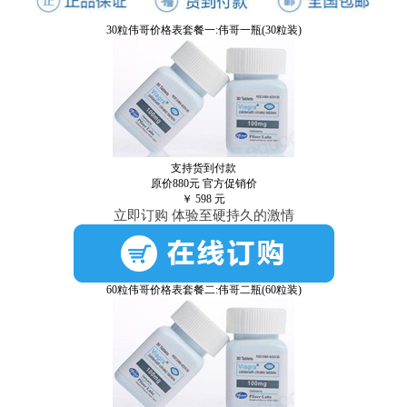
30粒伟哥价格表套餐一:伟哥一瓶(30粒装)
支持货到付款
原价880元
官方促销价
￥
598
元
立即订购 体验至硬持久的激情
60粒伟哥价格表套餐二:伟哥二瓶(60粒装)