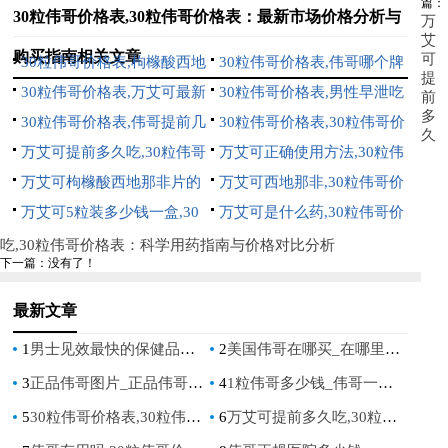
篇：
30粒伟哥价格表,30粒伟哥价格表：最新市场价格分析与
万
艾
购买指南相关文章
可
30粒伟哥价格表,枸橼酸西地
30粒伟哥价格表,伟哥哪个牌
提
那非片价格详解与购买指南
30粒伟哥价格表,万艾可最新
子好：全面对比分析与选购指
30粒伟哥价格表,男性早泄吃
前
多
价格一览与购买指南
30粒伟哥价格表,伟哥提前几
南
啥药：全面解析与选购指南
30粒伟哥价格表,30粒伟哥价
久
个小时吃：全面指南与价格对
万艾可提前多久吃,30粒伟哥
格表：最新市场价格分析与购
万艾可正确使用方法,30粒伟
比
价格表：科学用药指南与价格
万艾可枸橼酸西地那非片的
买指南
哥价格表：全面指南与价格分
万艾可西地那非,30粒伟哥价
对比分析
功效,30粒伟哥价格表：全面
万艾可5粒装多少钱一盒,30
析
格表：全面了解价格与购买指
万艾可是什么药,30粒伟哥价
解析与价格指南
粒伟哥价格表：2023年最新价
南
格表：全面解析与价格指南
吃,30粒伟哥价格表：科学用药指南与价格对比分析
下一篇：没有了！
格对比与购买指南
最新文章
1
男士见效最快的保健品有哪些_快速提升男性健康的最有效保健品是什么？
2
美国伟哥在哪买_在哪里可以购买美国版伟哥
3
正品伟哥图片_正品伟哥图片，让你再次掌控自信！
4
1粒伟哥多少钱_伟哥一颗多少钱？
5
30粒伟哥价格表,30粒伟哥价格表：最新市场价格分析与购买指南
6
万艾可提前多久吃,30粒伟哥价格表：科学用药指南与价格对比分析