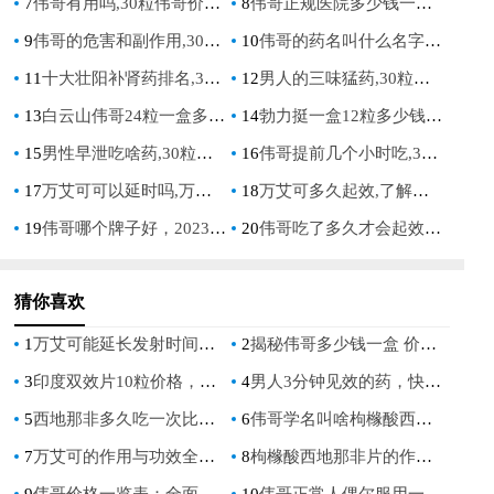
7
伟哥有用吗,30粒伟哥价格表：全面解析与购买指南
8
伟哥正规医院多少钱一盒,30粒伟哥价格表：全面解析与购买指南
9
伟哥的危害和副作用,30粒伟哥价格表：全面解析与价格指南
10
伟哥的药名叫什么名字,30粒伟哥价格表：全面解析与购买指南
11
十大壮阳补肾药排名,30粒伟哥价格表：男人必看的壮阳补肾药物排行榜与价格对比
12
男人的三味猛药,30粒伟哥价格表：揭秘男性健康解决方案与价格对比
13
白云山伟哥24粒一盒多少钱,30粒伟哥价格表：最新价格对比与购买指南
14
勃力挺一盒12粒多少钱,30粒伟哥价格表：全面对比与选购指南
15
男性早泄吃啥药,30粒伟哥价格表：全面解析与选购指南
16
伟哥提前几个小时吃,30粒伟哥价格表：科学用药指南与价格对比分析
17
万艾可可以延时吗,万艾可延时效果的科学解析与使用指南
18
万艾可多久起效,了解药物生效时间与影响因素
19
伟哥哪个牌子好，2023年最值得信赖的男性增强产品推荐
20
伟哥吃了多久才会起效，影响因素与最佳服用时间解析
猜你喜欢
1
万艾可能延长发射时间吗，安全使用指南
2
揭秘伟哥多少钱一盒 价格全解析
3
印度双效片10粒价格，最新市场报价及购买指南
4
男人3分钟见效的药，快速提升男性健康的秘密
5
西地那非多久吃一次比较好，医生详解正确服用频率与注意事项
6
伟哥学名叫啥枸橼酸西地那非，正确使用须知与常见问题解答
7
万艾可的作用与功效全面解析及使用指南
8
枸橼酸西地那非片的作用及用法介绍