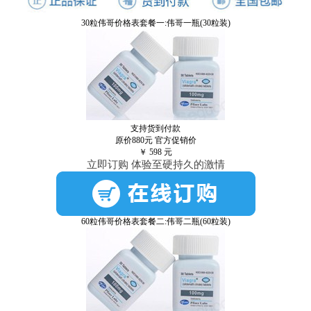
30粒伟哥价格表套餐一:伟哥一瓶(30粒装)
支持货到付款
原价880元
官方促销价
￥
598
元
立即订购 体验至硬持久的激情
60粒伟哥价格表套餐二:伟哥二瓶(60粒装)