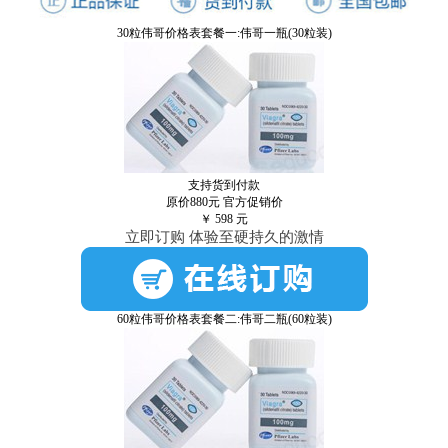
30粒伟哥价格表套餐一:伟哥一瓶(30粒装)
支持货到付款
原价880元
官方促销价
￥
598
元
立即订购 体验至硬持久的激情
60粒伟哥价格表套餐二:伟哥二瓶(60粒装)