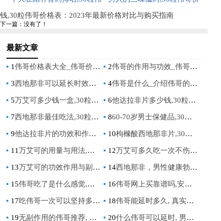
对比
哥价格表：男人必看的壮阳补
南
格表：揭秘男性健康解决方案
钱,30粒伟哥价格表：2023年最新价格对比与购买指南
下一篇：没有了！
肾药物排行榜与价格对比
与价格对比
最新文章
1
伟哥价格表大全_伟哥价格一览表，详细了解价格及产品信息
2
伟哥的作用与功效_伟哥：功能、用途及其优势
3
西地那非可以延长时效吗_西地那非是否具有延长药效的作用？
4
伟哥是什么_介绍伟哥的用途，剂量与注意事项
5
万艾可多少钱一盒,30粒伟哥价格表：最新价格分析与购买指南
6
他达拉非片多少钱,30粒伟哥价格表：2023年最新价格对比与购买指南
7
西地那非最佳吃法,30粒伟哥价格表：科学用药指南与价格对比分析
8
60-70岁男士保健品,30粒伟哥价格表：中老年男性健康指南与价格对比分析
9
他达拉非片的功效和作用及禁忌,30粒伟哥价格表：全面解析与价格指南
10
枸橼酸西地那非片,30粒伟哥价格表：全面了解市场价格与购买指南
11
万艾可的用量与用法,科学指导男性健康用药指南
12
万艾可多久吃一次不伤身体,安全用药指南,副作用与服用频率解析
13
万艾可的功效作用与副作用,全面解析男性健康用药指南
14
西地那非，男性健康勃起功能障碍的有效药物
15
伟哥吃了是什么感觉,揭秘男性服用伟哥的真实体验与感受
16
伟哥网上买靠谱吗,安全购买指南与风险分析
17
吃伟哥一次可以坚持多久, 效果持续时间与影响因素全面解析
18
伟哥能延时多久, 真实效果与使用指南
19
无副作用的伟哥推荐, 安全有效的男性健康解决方案
20
什么伟哥可以延时, 男性延时药物选择指南