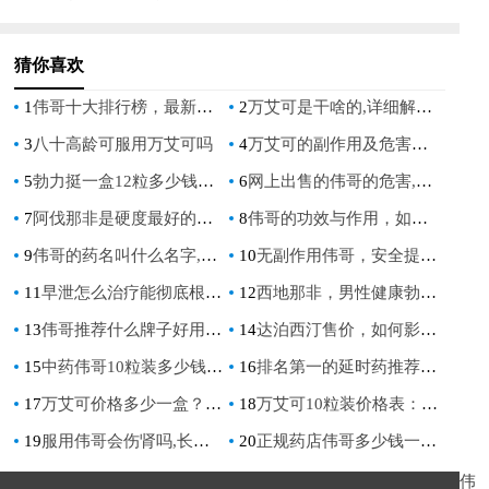
猜你喜欢
1
伟哥十大排行榜，最新权威榜单揭晓
2
万艾可是干啥的,详细解析其作用与适用人群
3
八十高龄可服用万艾可吗
4
万艾可的副作用及危害全面解析与预防措施
5
勃力挺一盒12粒多少钱？揭秘男性健康新选择
6
网上出售的伟哥的危害,警惕副作用与假药风险,购买前必读指南
7
阿伐那非是硬度最好的吗,揭秘其真实效果与用户评价
8
伟哥的功效与作用，如何正确使用以提升男性健康
9
伟哥的药名叫什么名字,一次讲清楚它的正确名称和用法
10
无副作用伟哥，安全提升性能力的首选方案
11
早泄怎么治疗能彻底根除的方法，探索有效治愈早泄的全面指南
12
西地那非，男性健康勃起功能障碍的有效药物
13
伟哥推荐什么牌子好用贵的,高端品牌效果对比与购买指南
14
达泊西汀售价，如何影响男性健康消费选择
15
中药伟哥10粒装多少钱一盒，价格揭秘与购买指南
16
排名第一的延时药推荐及效果分析
17
万艾可价格多少一盒？2023年最新价格及购买指南
18
万艾可10粒装价格表：全面解析与购买指南
19
服用伟哥会伤肾吗,长期服用对肾功能的影响及注意事项
20
正规药店伟哥多少钱一粒有异味吗,价格和气味真相揭秘
伟