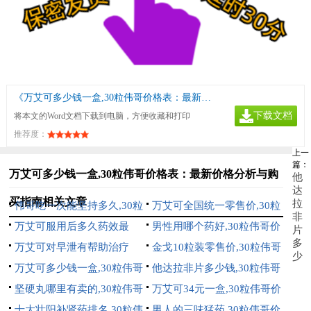
《万艾可多少钱一盒,30粒伟哥价格表：最新价格分析与购买指南》
下载文档
将本文的Word文档下载到电脑，方便收藏和打印
推荐度：
上一
篇：
万艾可多少钱一盒,30粒伟哥价格表：最新价格分析与购
他
达
买指南相关文章
拉
伟哥吃一次能坚持多久,30粒
万艾可全国统一零售价,30粒
非
伟哥价格表：全面解析药效持
万艾可服用后多久药效最
伟哥价格表一览，正品保障，
男性用哪个药好,30粒伟哥价
片
多
续时间与价格对比指南
佳,30粒伟哥价格表：全面解
万艾可对早泄有帮助治疗
购买指南
格表：全面分析与选购指南
金戈10粒装零售价,30粒伟哥
少
析药效时间与价格信息
吗,30粒伟哥价格表：全面解
万艾可多少钱一盒,30粒伟哥
价格表：2023年最新ED药物
他达拉非片多少钱,30粒伟哥
析与购买指南
价格表：最新价格分析与购买
坚硬丸哪里有卖的,30粒伟哥
价格对比与购买指南
价格表：2023年最新价格对比
万艾可34元一盒,30粒伟哥价
指南
价格表：全面购买指南与价格
十大壮阳补肾药排名,30粒伟
与购买指南
格表：最新价格对比与购买指
男人的三味猛药,30粒伟哥价