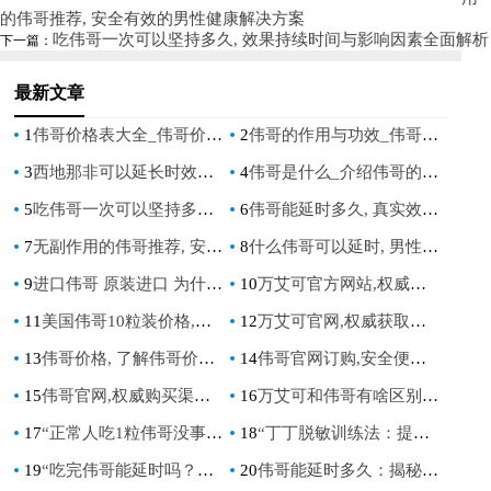
使用指南
的伟哥推荐, 安全有效的男性健康解决方案
吃伟哥一次可以坚持多久, 效果持续时间与影响因素全面解析
下一篇：
最新文章
1
伟哥价格表大全_伟哥价格一览表，详细了解价格及产品信息
2
伟哥的作用与功效_伟哥：功能、用途及其优势
3
西地那非可以延长时效吗_西地那非是否具有延长药效的作用？
4
伟哥是什么_介绍伟哥的用途，剂量与注意事项
5
吃伟哥一次可以坚持多久, 效果持续时间与影响因素全面解析
6
伟哥能延时多久, 真实效果与使用指南
7
无副作用的伟哥推荐, 安全有效的男性健康解决方案
8
什么伟哥可以延时, 男性延时药物选择指南
9
进口伟哥 原装进口 为什么选择正品进口伟哥，效果更安全可靠
10
万艾可官方网站,权威信息与安全指南
11
美国伟哥10粒装价格,了解真实市场价格与购买指南
12
万艾可官网,权威获取正品与专业男性健康解决方案的首选平台
13
伟哥价格, 了解伟哥价格因素, 如何获取合理伟哥价格, 伟哥价格对比与选购指南
14
伟哥官网订购,安全便捷的男性健康解决方案首选平台
15
伟哥官网,权威购买渠道,正品保障指南
16
万艾可和伟哥有啥区别,一文读懂两种男性助勃药物的真实差异
17
“正常人吃1粒伟哥没事吧：安全使用指南与常见疑问解答”
18
“丁丁脱敏训练法：提升男性持久力的秘诀”
19
“吃完伟哥能延时吗？揭秘伟哥对性能力的影响”
20
伟哥能延时多久：揭秘其对男性持久力的影响