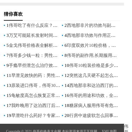
猜你喜欢
1
伟哥吃了有什么反应？了解这些副作用和注意事项
2
西地那非片的功效与副作用，全面解析药物作用机制及使用注意事项
3
万艾可能延长发射时间吗，安全使用指南
4
西地那非功效与作用正确服用方法,详细说明及注意事项
5
金戈伟哥价格表全解析：了解正品价格与购买指南
6
印度双效片10粒价格，了解最新市场行情与购买指南
7
伟哥多少钱一粒：男性健康用药的经济考量
8
伟哥的副作用,长期服用对身体有哪些潜在危害
9
手瘾早些泄怎么治疗效果最好？专家推荐的科学方法
10
伟哥10粒装价格是多少,伟哥10粒效果怎么样
11
早泄见效快的药：男性健康新选择
12
突然这几天硬不起怎么办,突然失去勃起能力怎么办？
13
原装进口伟哥，伟哥30粒瓶装，男性健康新选择
14
西地那非和达泊西汀的区别，全面解析两种药物的特性与应用
15
龟敏度高怎么恢复正常，有效方法助你重拾健康生活
16
伟哥的用途和功效，全面解析其作用与效果
17
我昨晚用了达泊西汀后的真实体验与效果分享
18
糖尿病人服用伟哥有危害吗，注意事项与安全用药指南
19
早泄吃什么药好？专家推荐有效治疗方案
20
行房中途疲软怎么回事,行房时出现疲软，请问是什么原因？
伟
Copyright © 2021 伟哥价格表大全网 本站资源来源于互联网
XML地图