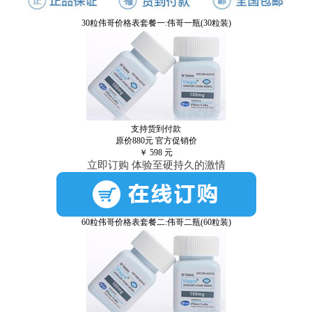
30粒伟哥价格表套餐一:伟哥一瓶(30粒装)
支持货到付款
原价880元
官方促销价
￥
598
元
立即订购 体验至硬持久的激情
60粒伟哥价格表套餐二:伟哥二瓶(60粒装)