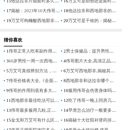
15
他达拉非片能延时多久：深入解析其作用时长与效果
16
万艾可是助勃还是延时：揭秘男性健康领域的常见疑问
17
揭秘：2023年10大伟哥排名，男性健康新选择
18
他达拉非和西地那非的区别：深入了解两种勃起功能障碍治疗药物
19
万艾可枸橼酸西地那非片效果：男性健康新选择，提升生活质量的关键
20
万艾可是干啥的：揭秘其在男性健康中的作用
猜你喜欢
1
伟哥正常人吃有副作用吗,伟哥正常人吃有副作用吗，你需要了解的健康风险
2
男士保健品：提升男性健康与活力的科学选择
3
60岁男性一周一次西地那非安全指南
4
伟哥图片大全,高清正品,使用效果,副作用对比图集
5
万艾可真假辨别方法，如何确保购买到正品
6
万艾可西地那非,揭秘其功效与使用注意事项
7
伟哥价格表大全,《全面了解伟哥价格》
8
西地那非和达拉非哪个好用，选择更适合您的治疗方案
9
伟哥的作用到底有多大，副作用与效果详解，看完你就明白了
10
服用伟哥会伤害身体吗,长期服用对男性健康的潜在风险与安全用药指南
11
西地那非最佳吃法可以用凉水吗,服用细节与效果解析
12
吃了伟哥一晚上同房几次正常,专家解析合理频率与注意事项
13
伟哥最多服用几粒,正确用量与安全指南
14
早泄怎么治疗一般要多少钱，探索有效治疗方法与费用
15
金戈和万艾可有什么区别,全面解析两者差异
16
揭秘十大壮阳补肾药排名，助你重拾男性雄风！