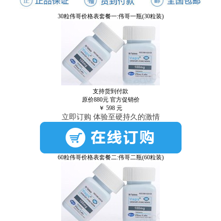
30粒伟哥价格表套餐一:伟哥一瓶(30粒装)
支持货到付款
原价880元
官方促销价
￥
598
元
立即订购 体验至硬持久的激情
60粒伟哥价格表套餐二:伟哥二瓶(60粒装)