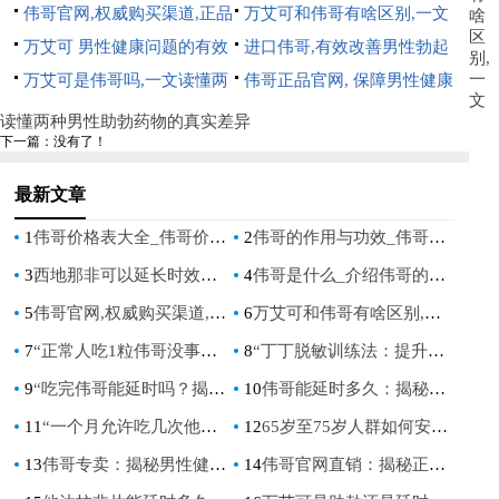
康解决方案, 安全有效的勃起
伟哥官网,权威购买渠道,正品
的有效解决方案
万艾可和伟哥有啥区别,一文
啥
区
功能障碍治疗药物
保障指南
万艾可 男性健康问题的有效
读懂两种男性助勃药物的真实
进口伟哥,有效改善男性勃起
别,
一
解决方案 重拾自信与激情
万艾可是伟哥吗,一文读懂两
差异
功能障碍的选择
伟哥正品官网, 保障男性健康
文
种男性健康药物的区别与联系
的权威选择
读懂两种男性助勃药物的真实差异
下一篇：没有了！
最新文章
1
伟哥价格表大全_伟哥价格一览表，详细了解价格及产品信息
2
伟哥的作用与功效_伟哥：功能、用途及其优势
3
西地那非可以延长时效吗_西地那非是否具有延长药效的作用？
4
伟哥是什么_介绍伟哥的用途，剂量与注意事项
5
伟哥官网,权威购买渠道,正品保障指南
6
万艾可和伟哥有啥区别,一文读懂两种男性助勃药物的真实差异
7
“正常人吃1粒伟哥没事吧：安全使用指南与常见疑问解答”
8
“丁丁脱敏训练法：提升男性持久力的秘诀”
9
“吃完伟哥能延时吗？揭秘伟哥对性能力的影响”
10
伟哥能延时多久：揭秘其对男性持久力的影响
11
“一个月允许吃几次他达拉非：安全指南与剂量建议”
12
65岁至75岁人群如何安全使用西地那非：专家指南
13
伟哥专卖：揭秘男性健康市场的热门选择
14
伟哥官网直销：揭秘正品伟哥的购买指南与优势分析