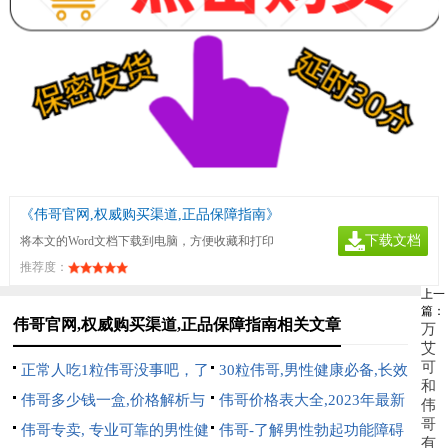
《伟哥官网,权威购买渠道,正品保障指南》
下载文档
将本文的Word文档下载到电脑，方便收藏和打印
推荐度：
上一
篇：
伟哥官网,权威购买渠道,正品保障指南相关文章
万
艾
可
正常人吃1粒伟哥没事吧，了
30粒伟哥,男性健康必备,长效
和
解正确用药与潜在风险
伟哥多少钱一盒,价格解析与
持久,提升性生活质量
伟哥价格表大全,2023年最新
伟
哥
购买指南
伟哥专卖, 专业可靠的男性健
伟哥价格对比与购买指南
伟哥-了解男性勃起功能障碍
有