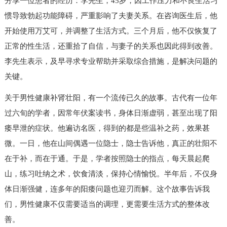
分享一位患者的经历：李先生，45岁，因工作压力和不良生活习
惯导致勃起功能障碍，严重影响了夫妻关系。在咨询医生后，他
开始使用万艾可，并调整了生活方式。三个月后，他不仅恢复了
正常的性生活，还重拾了自信，与妻子的关系也因此得到改善。
李先生表示，及早寻求专业帮助并采取综合措施，是解决问题的
关键。
关于男性健康补肾壮阳，有一个流传已久的故事。古代有一位年
过六旬的学者，因常年伏案读书，身体日渐虚弱，甚至出现了阳
痿早泄的症状。他遍访名医，得到的都是些温补之药，效果甚
微。一日，他在山间偶遇一位隐士，隐士告诉他，真正的壮阳不
在于补，而在于通。于是，学者按照隐士的指点，每天晨起爬
山，练习吐纳之术，饮食清淡，保持心情愉悦。半年后，不仅身
体日渐强健，连多年的阳痿问题也迎刃而解。这个故事告诉我
们，男性健康不仅需要适当的调理，更需要生活方式的整体改
善。