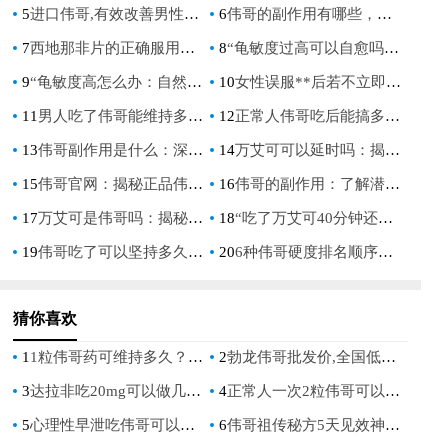
5
进口伟哥,有效改善男性勃起功能障碍的选择
6
伟哥的副作用有哪些，全面解析其潜在风险
7
西地那非片的正确服用方法与效果，提升性生活质量的关键指南
8
“龟敏度过高可以自愈吗？揭秘男性健康常见问题”
9
“龟敏度高怎么办：自然疗法与生活方式调整指南”
10
女性误服**后若不立即释放，真的会致命吗？
11
男人吃了伟哥能维持多久：揭秘西地那非的持久效果
12
正常人伟哥吃后能搞多久：揭秘其对性能力的影响
13
伟哥副作用是什么：深入了解其潜在风险与影响
14
万艾可可以延时吗：揭秘其对男性持久力的影响
15
伟哥官网：揭秘正品伟哥的购买指南与使用注意事项
16
伟哥的副作用：了解潜在风险，保障性福生活
17
万艾可是伟哥吗：揭秘两者之间的真实联系
18
“吃了万艾可40分钟还没反应：可能的原因及应对策略”
19
伟哥吃了可以坚持多久：揭秘其持久效果与正确使用方法
20
6种伟哥硬度排名顺序：男性健康指南，揭秘最佳选择
猜你喜欢
1
1粒伟哥药可维持多久？详细解析药效持续时间与影响因素
2
勃龙伟哥批发价,全国低价正品货源直供,厂家直销价格表
3
达拉非吃20mg可以做几次了解其功效与作用前必须知道的信息
4
正常人一次2粒伟哥可以吗,服用剂量与安全注意事项详解
5
心理性早泄吃伟哥可以治疗吗,专家解析药物与心理治疗的结合效果
6
伟哥祖传秘方5天见效神奇功效探秘