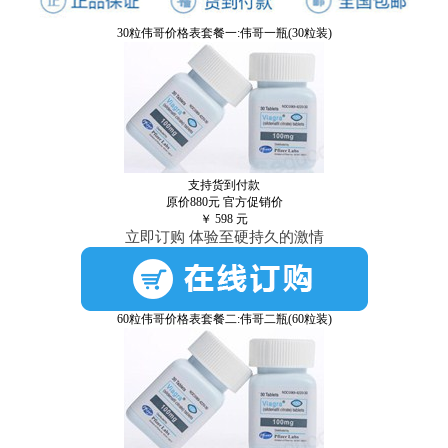
30粒伟哥价格表套餐一:伟哥一瓶(30粒装)
支持货到付款
原价880元
官方促销价
￥
598
元
立即订购 体验至硬持久的激情
60粒伟哥价格表套餐二:伟哥二瓶(60粒装)