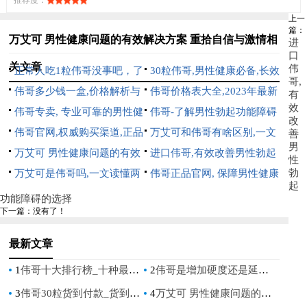
推荐度：
上一
篇：
万艾可 男性健康问题的有效解决方案 重拾自信与激情相
进
口
关文章
伟
正常人吃1粒伟哥没事吧，了
30粒伟哥,男性健康必备,长效
哥,
解正确用药与潜在风险
伟哥多少钱一盒,价格解析与
持久,提升性生活质量
伟哥价格表大全,2023年最新
有
效
购买指南
伟哥专卖, 专业可靠的男性健
伟哥价格对比与购买指南
伟哥-了解男性勃起功能障碍
改
康解决方案, 安全有效的勃起
伟哥官网,权威购买渠道,正品
的有效解决方案
万艾可和伟哥有啥区别,一文
善
男
功能障碍治疗药物
保障指南
万艾可 男性健康问题的有效
读懂两种男性助勃药物的真实
进口伟哥,有效改善男性勃起
性
勃
解决方案 重拾自信与激情
万艾可是伟哥吗,一文读懂两
差异
功能障碍的选择
伟哥正品官网, 保障男性健康
起
种男性健康药物的区别与联系
的权威选择
功能障碍的选择
下一篇：没有了！
最新文章
1
伟哥十大排行榜_十种最受欢迎的伟哥产品
2
伟哥是增加硬度还是延长时间_伟哥究竟是增加勃起硬度还是延长时间
3
伟哥30粒货到付款_货到付款伟哥30粒，快速恢复男人健康
4
万艾可 男性健康问题的有效解决方案 重拾自信与激情