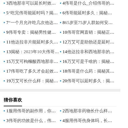
3
西地那非可以延长时效吗_西地那非是否具有延长药效的作用？
4
伟哥是什么_介绍伟哥的用途，剂量与注意事项
5
“吃完伟哥能延时吗？揭秘伟哥对性能力的影响”
6
伟哥能延时多久：揭秘其对男性持久力的影响
7
“一个月允许吃几次他达拉非：安全指南与剂量建议”
8
65岁至75岁人群如何安全使用西地那非：专家指南
9
伟哥专卖：揭秘男性健康市场的热门选择
10
伟哥官网直销：揭秘正品伟哥的购买指南与优势分析
11
他达拉非片能延时多久：深入解析其作用时长与效果
12
万艾可是助勃还是延时：揭秘男性健康领域的常见疑问
13
揭秘：2023年10大伟哥排名，男性健康新选择
14
他达拉非和西地那非的区别：深入了解两种勃起功能障碍治疗药物
15
万艾可枸橼酸西地那非片效果：男性健康新选择，提升生活质量的关键
16
万艾可是干啥的：揭秘其在男性健康中的作用
17
伟哥吃了多久才会起效：揭秘西地那非的起效时间与效果
18
伟哥是什么药：揭秘其作用与使用指南
19
万艾可长什么样：揭秘男性健康领域的“蓝色小药丸”
20
伟哥可以延时多久：揭秘其对男性持久力的影响
猜你喜欢
1
服用伟哥的副作用，你了解多少？
2
西地那非药物长什么样子,如何通过外观辨别真伪
3
伟哥的功效是什么，伟哥的价格表大全，全面解析伟哥的作用与市场价格
4
服用伟哥伤身体吗，长期使用的安全注意事项与真相解析