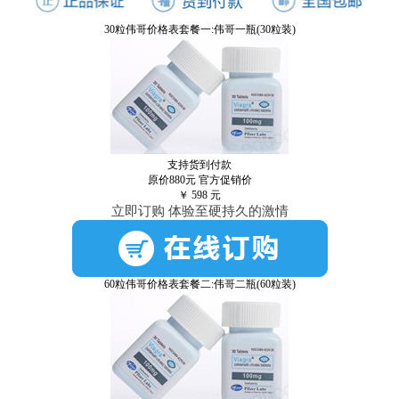
30粒伟哥价格表套餐一:伟哥一瓶(30粒装)
支持货到付款
原价880元
官方促销价
￥
598
元
立即订购 体验至硬持久的激情
60粒伟哥价格表套餐二:伟哥二瓶(60粒装)