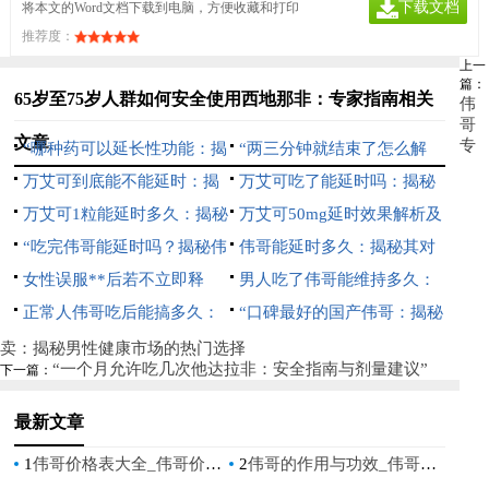
下载文档
将本文的Word文档下载到电脑，方便收藏和打印
推荐度：
上一
篇：
65岁至75岁人群如何安全使用西地那非：专家指南相关
伟
哥
文章
专
“哪种药可以延长性功能：揭
“两三分钟就结束了怎么解
秘自然疗法与科学选择”
万艾可到底能不能延时：揭
决：提升持久力的有效方法”
万艾可吃了能延时吗：揭秘
秘其对性功能的影响
万艾可1粒能延时多久：揭秘
其对性功能的影响
万艾可50mg延时效果解析及
其效果与正确使用方法
“吃完伟哥能延时吗？揭秘伟
价格指南
伟哥能延时多久：揭秘其对
哥对性能力的影响”
女性误服**后若不立即释
男性持久力的影响
男人吃了伟哥能维持多久：
放，真的会致命吗？
正常人伟哥吃后能搞多久：
揭秘西地那非的持久效果
“口碑最好的国产伟哥：揭秘
揭秘其对性能力的影响
其背后的科学与效果”
卖：揭秘男性健康市场的热门选择
“一个月允许吃几次他达拉非：安全指南与剂量建议”
下一篇：
最新文章
1
伟哥价格表大全_伟哥价格一览表，详细了解价格及产品信息
2
伟哥的作用与功效_伟哥：功能、用途及其优势