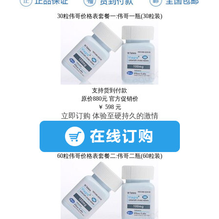
30粒伟哥价格表套餐一:伟哥一瓶(30粒装)
支持货到付款
原价880元
官方促销价
￥
598
元
立即订购 体验至硬持久的激情
60粒伟哥价格表套餐二:伟哥二瓶(60粒装)