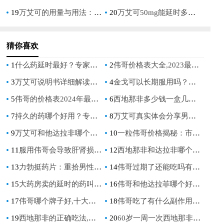
19
万艾可的用量与用法：男性健康指南
20
万艾可50mg能延时多久：揭秘其对男性持久力的影响
猜你喜欢
1
什么药延时最好？专家推荐最有效的延时药物
2
伟哥价格表大全,2023最新伟哥价格一览表
3
万艾可说明书详细解读及使用指南
4
金戈可以长期服用吗？专家解析长期使用金戈的安全性与注意事项
5
伟哥的价格表2024年最新价格及购买指南
6
西地那非多少钱一盒几粒,不同品牌,价格和粒数差异大
7
持久的药哪个好用？专家推荐最有效的持久药物选择
8
万艾可真实体会分享男性健康改善的亲身经历
9
万艾可和他达拉非哪个效果好的，专业对比两者效果与选择
10
一粒伟哥价格揭秘：市场行情分析
11
服用伟哥会导致肝肾损伤吗,长期服用对肝肾的危害与安全用药指南
12
西地那非和达拉非哪个好用,效果对比,副作用及适用人群分析
13
力勃挺药片：重拾男性自信，恢复活力
14
伟哥过期了还能吃吗有什么副作用,过期药物危害大,正确处理方法需知晓
15
大药房卖的延时的药叫什么？揭秘市面上常见的延时药品
16
伟哥和他达拉菲哪个好,详细对比两者的区别与选择建议
17
伟哥哪个牌子好,十大品牌排行榜,效果与价格全面对比
18
伟哥吃了有什么副作用及如何安全使用指南
19
西地那非的正确吃法,时间,剂量和注意事项全解析
20
60岁一周一次西地那非安全吗？