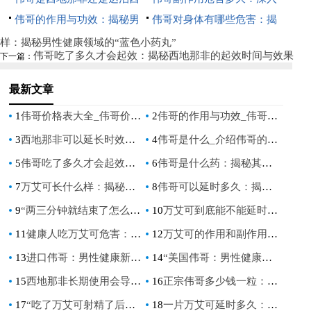
汀：揭秘男性勃起功能障碍治
伟哥的作用与功效：揭秘男
了解其潜在风险
伟哥对身体有哪些危害：揭
疗药物的区别
性健康的秘密武器
秘其潜在副作用与风险
样：揭秘男性健康领域的“蓝色小药丸”
伟哥吃了多久才会起效：揭秘西地那非的起效时间与效果
下一篇：
最新文章
1
伟哥价格表大全_伟哥价格一览表，详细了解价格及产品信息
2
伟哥的作用与功效_伟哥：功能、用途及其优势
3
西地那非可以延长时效吗_西地那非是否具有延长药效的作用？
4
伟哥是什么_介绍伟哥的用途，剂量与注意事项
5
伟哥吃了多久才会起效：揭秘西地那非的起效时间与效果
6
伟哥是什么药：揭秘其作用与使用指南
7
万艾可长什么样：揭秘男性健康领域的“蓝色小药丸”
8
伟哥可以延时多久：揭秘其对男性持久力的影响
9
“两三分钟就结束了怎么解决：提升持久力的有效方法”
10
万艾可到底能不能延时：深入解析其效果与正确使用方法
11
健康人吃万艾可危害：了解潜在风险与副作用
12
万艾可的作用和副作用：全面解析其功效与潜在风险
13
进口伟哥：男性健康新选择，提升生活质量的关键
14
“美国伟哥：男性健康领域的革命性突破”
15
西地那非长期使用会导致性功能下降吗？深入探讨其影响
16
正宗伟哥多少钱一粒：揭秘市场价格与购买指南
17
“吃了万艾可射精了后，还能继续干吗？”——男性健康与性能力探讨
18
一片万艾可延时多久：揭秘西地那非的持久效果