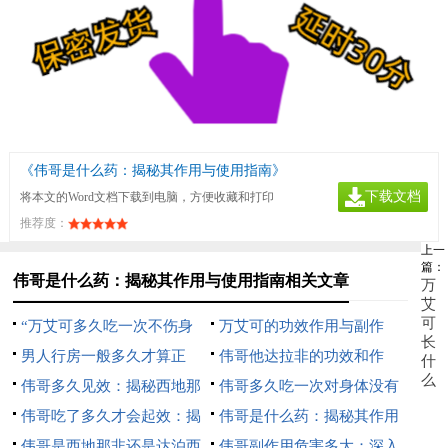
《伟哥是什么药：揭秘其作用与使用指南》
下载文档
将本文的Word文档下载到电脑，方便收藏和打印
推荐度：
上一
篇：
伟哥是什么药：揭秘其作用与使用指南相关文章
万
艾
可
“万艾可多久吃一次不伤身
万艾可的功效作用与副作
长
体：安全使用指南”
男人行房一般多久才算正
用：全面解析及安全使用指南
伟哥他达拉非的功效和作
什
么
常：揭秘男性性生活时长标准
伟哥多久见效：揭秘西地那
用：男性健康新选择
伟哥多久吃一次对身体没有
非的起效时间与效果
伟哥吃了多久才会起效：揭
伤害：安全使用指南
伟哥是什么药：揭秘其作用
秘西地那非的起效时间与效果
伟哥是西地那非还是达泊西
与使用指南
伟哥副作用危害多大：深入