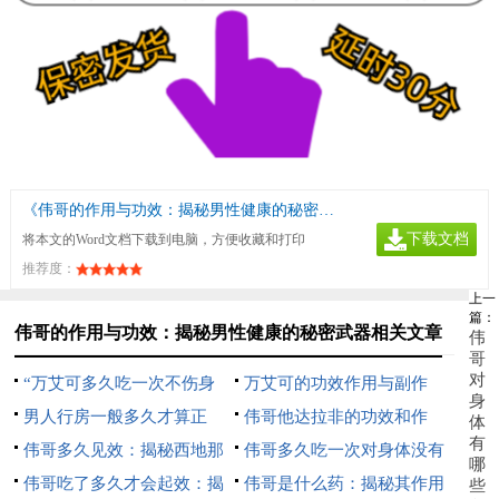
《伟哥的作用与功效：揭秘男性健康的秘密武器》
下载文档
将本文的Word文档下载到电脑，方便收藏和打印
推荐度：
上一
篇：
伟哥的作用与功效：揭秘男性健康的秘密武器相关文章
伟
哥
对
“万艾可多久吃一次不伤身
万艾可的功效作用与副作
身
体：安全使用指南”
男人行房一般多久才算正
用：全面解析及安全使用指南
伟哥他达拉非的功效和作
体
有
常：揭秘男性性生活时长标准
伟哥多久见效：揭秘西地那
用：男性健康新选择
伟哥多久吃一次对身体没有
哪
非的起效时间与效果
伟哥吃了多久才会起效：揭
伤害：安全使用指南
伟哥是什么药：揭秘其作用
些