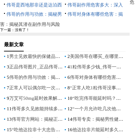
危
秘西地那非的起效时间与效果
伟哥是西地那非还是达泊西
与使用指南
伟哥副作用危害多大：深入
汀：揭秘男性勃起功能障碍治
伟哥的作用与功效：揭秘男
了解其潜在风险
伟哥对身体有哪些危害：揭
疗药物的区别
性健康的秘密武器
秘其潜在副作用与风险
害：揭秘其潜在副作用与风险
下一篇：没有了！
最新文章
1
男士见效最快的保健品有哪些_快速提升男性健康的最有效保健品是什么？
2
美国伟哥在哪买_在哪里可以购买美国版伟哥
3
正品伟哥图片_正品伟哥图片，让你再次掌控自信！
4
1粒伟哥多少钱_伟哥一颗多少钱？
5
伟哥的作用与功效：揭秘男性健康的秘密武器
6
伟哥对身体有哪些危害：揭秘其潜在副作用与风险
7
正常人可以偶尔吃一次伟哥吗：安全与健康考量
8
“正常人吃1粒伟哥没事吧：安全使用指南与注意事项”
9
万艾可50mg延时效果解析及价格指南
10
“吃完伟哥能延时吗？揭秘伟哥对性功能的影响”
11
伟哥多久见效能持续多久：揭秘西地那非的起效时间与持续效果
12
“一个月允许吃几次他达拉非：安全指南与剂量建议”
13
伟哥官方网站：揭秘正品伟哥的购买指南与使用注意事项
14
伟哥专卖：揭秘男性健康市场的热门选择
15
“吃他达拉非十大忠告：男性健康专家的权威指南”
16
他达拉非片能延时多久：深入解析其作用与效果