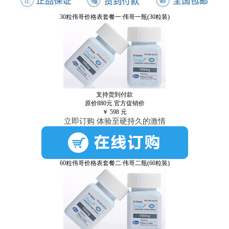
30粒伟哥价格表套餐一:伟哥一瓶(30粒装)
支持货到付款
原价880元
官方促销价
￥
598
元
立即订购 体验至硬持久的激情
60粒伟哥价格表套餐二:伟哥二瓶(60粒装)