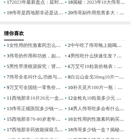
17
2023年最新盘点：延时增硬药十大排名，男性健康新选择
18
揭秘：2023年10大伟哥排名，男性健康新选择
19
伟哥是西地那非还是达泊西汀：揭秘男性勃起功能障碍治疗药物成分
20
伟哥副作用危害多大：深入了解其潜在风险
猜你喜欢
1
女性用的性激素药怎么买？购买指南与注意事项
2
中午吃了伟哥晚上能喝酒吗，对健康有何影响？
3
伟哥的作用和功效，如何有效提升男性性功能
4
男性吃什么快速生发？揭秘饮食秘诀助你重拾浓密秀发
5
男性早泄根源探究：肾虚与肝虚的真相分析
6
万艾可10粒装价格表：全面解析与购买指南
7
伟哥全名叫什么,功效与副作用详解,以及正确服用指南
8
白云山金戈50mg10片一盒价格解析
9
万艾可全国统一零售价，如何确保购买正品？
10
补天灵片100片一瓶：全面解析其功效与使用方法
11
西地那非10片26元一盒：性价比分析与购买指南
12
金枪丸10粒装多少元 价格揭秘与购买指南
13
伟哥正规医院多少钱一盒,价格、费用及购药指南详解
14
男人伟哥吃多会有什么后遗症,长期过量服用的健康风险与应对方法
15
西地那非70-80岁老年人营养品正品：健康养生必备，提升生活质量
16
女性用的性激素药购买指南与注意事项
17
西地那非药效能保留几小时，详解其作用时间与使用注意事项
18
伟哥多少钱一盒？揭秘市场价格与购买指南