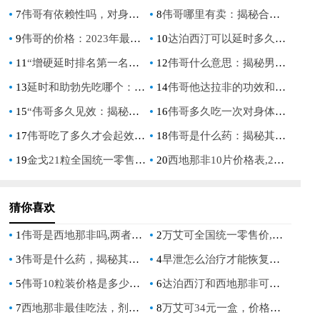
7
伟哥有依赖性吗，对身体有害吗？深入解析伟哥的副作用与依赖性问题
8
伟哥哪里有卖：揭秘合法购买渠道与注意事项
9
伟哥的价格：2023年最新市场分析与购买指南
10
达泊西汀可以延时多久：深入解析其效果与使用指南
11
“增硬延时排名第一名：揭秘男性健康市场的冠军产品”
12
伟哥什么意思：揭秘男性健康领域的热门话题
13
延时和助勃先吃哪个：男性健康的正确选择指南
14
伟哥他达拉非的功效和作用：男性健康新选择
15
“伟哥多久见效：揭秘西地那非的起效时间与效果”
16
伟哥多久吃一次对身体没有伤害：安全使用指南
17
伟哥吃了多久才会起效：揭秘西地那非的快速作用时间
18
伟哥是什么药：揭秘其作用与使用指南
19
金戈21粒全国统一零售价,了解金戈21粒全国统一零售价,金戈21粒全国统一零售价是多少
20
西地那非10片价格表,2023年最新价格对比与购买指南
猜你喜欢
1
伟哥是西地那非吗,两者有什么区别和副作用
2
万艾可全国统一零售价,30粒伟哥价格表全面解析
3
伟哥是什么药，揭秘其功效与使用注意事项
4
早泄怎么治疗才能恢复正常，有效方法大揭秘
5
伟哥10粒装价格是多少，市场行情与购买指南
6
达泊西汀和西地那非可以同时吃吗,专业解析联合用药的利弊,剂量与安全须知
7
西地那非最佳吃法，剂量、时间与饮食的黄金法则
8
万艾可34元一盒，价格合理吗？