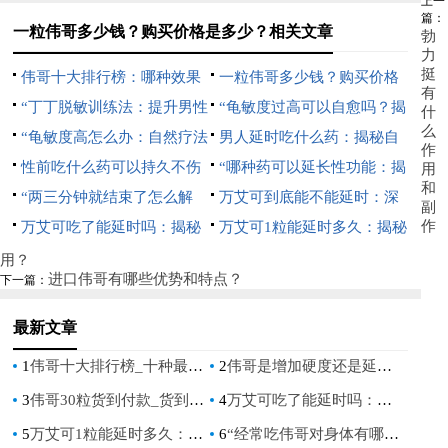
上一
篇：
一粒伟哥多少钱？购买价格是多少？相关文章
勃
力
挺
伟哥十大排行榜：哪种效果
一粒伟哥多少钱？购买价格
有
最好？
“丁丁脱敏训练法：提升男性
是多少？
“龟敏度过高可以自愈吗？揭
什
么
持久力的科学指南”
“龟敏度高怎么办：自然疗法
秘男性健康常见误区”
男人延时吃什么药：揭秘自
作
与生活方式调整指南”
性前吃什么药可以持久不伤
然疗法与科学选择
“哪种药可以延长性功能：揭
用
和
身：自然增强持久力的秘诀
“两三分钟就结束了怎么解
秘自然疗法与科学选择”
万艾可到底能不能延时：深
副
作
决：提升持久力的有效方法”
万艾可吃了能延时吗：揭秘
入解析其效果与正确使用方法
万艾可1粒能延时多久：揭秘
其对性功能的影响
其效果与正确使用方法
用？
进口伟哥有哪些优势和特点？
下一篇：
最新文章
1
伟哥十大排行榜_十种最受欢迎的伟哥产品
2
伟哥是增加硬度还是延长时间_伟哥究竟是增加勃起硬度还是延长时间
3
伟哥30粒货到付款_货到付款伟哥30粒，快速恢复男人健康
4
万艾可吃了能延时吗：揭秘其对性功能的影响
5
万艾可1粒能延时多久：揭秘其效果与正确使用方法
6
“经常吃伟哥对身体有哪些危害？深入了解其潜在影响”