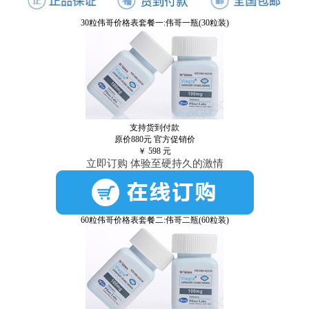
30粒伟哥价格表套餐一:伟哥一瓶(30粒装)
支持货到付款
原价880元
官方促销价
￥
598
元
立即订购 体验至硬持久的激情
60粒伟哥价格表套餐二:伟哥二瓶(60粒装)