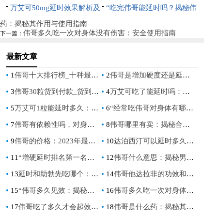
其对性功能的影响
万艾可50mg延时效果解析及
其效果与正确使用方法
“吃完伟哥能延时吗？揭秘伟
价格指南
哥对性功能的影响”
药：揭秘其作用与使用指南
伟哥多久吃一次对身体没有伤害：安全使用指南
下一篇：
最新文章
1
伟哥十大排行榜_十种最受欢迎的伟哥产品
2
伟哥是增加硬度还是延长时间_伟哥究竟是增加勃起硬度还是延长时间
3
伟哥30粒货到付款_货到付款伟哥30粒，快速恢复男人健康
4
万艾可吃了能延时吗：揭秘其对性功能的影响
5
万艾可1粒能延时多久：揭秘其效果与正确使用方法
6
“经常吃伟哥对身体有哪些危害？深入了解其潜在影响”
7
伟哥有依赖性吗，对身体有害吗？深入解析伟哥的副作用与依赖性问题
8
伟哥哪里有卖：揭秘合法购买渠道与注意事项
9
伟哥的价格：2023年最新市场分析与购买指南
10
达泊西汀可以延时多久：深入解析其效果与使用指南
11
“增硬延时排名第一名：揭秘男性健康市场的冠军产品”
12
伟哥什么意思：揭秘男性健康领域的热门话题
13
延时和助勃先吃哪个：男性健康的正确选择指南
14
伟哥他达拉非的功效和作用：男性健康新选择
15
“伟哥多久见效：揭秘西地那非的起效时间与效果”
16
伟哥多久吃一次对身体没有伤害：安全使用指南
17
伟哥吃了多久才会起效：揭秘西地那非的快速作用时间
18
伟哥是什么药：揭秘其作用与使用指南