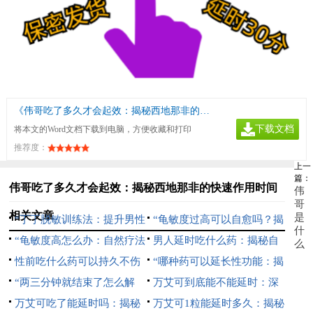
《伟哥吃了多久才会起效：揭秘西地那非的快速作用时间》
下载文档
将本文的Word文档下载到电脑，方便收藏和打印
推荐度：
上一
篇：
伟哥吃了多久才会起效：揭秘西地那非的快速作用时间
伟
哥
相关文章
是
“丁丁脱敏训练法：提升男性
“龟敏度过高可以自愈吗？揭
什
持久力的科学指南”
“龟敏度高怎么办：自然疗法
秘男性健康常见误区”
男人延时吃什么药：揭秘自
么
与生活方式调整指南”
性前吃什么药可以持久不伤
然疗法与科学选择
“哪种药可以延长性功能：揭
身：自然增强持久力的秘诀
“两三分钟就结束了怎么解
秘自然疗法与科学选择”
万艾可到底能不能延时：深
决：提升持久力的有效方法”
万艾可吃了能延时吗：揭秘
入解析其效果与正确使用方法
万艾可1粒能延时多久：揭秘