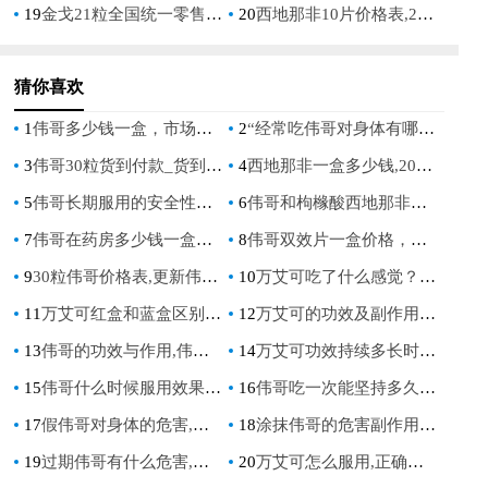
19
金戈21粒全国统一零售价,了解金戈21粒全国统一零售价,金戈21粒全国统一零售价是多少
20
西地那非10片价格表,2023年最新价格对比与购买指南
猜你喜欢
1
伟哥多少钱一盒，市场价格及购买渠道全解析
2
“经常吃伟哥对身体有哪些危害？深入了解其潜在影响”
3
伟哥30粒货到付款_货到付款伟哥30粒，快速恢复男人健康
4
西地那非一盒多少钱,2023年最新价格对比与购买指南
5
伟哥长期服用的安全性与健康影响分析
6
伟哥和枸橼酸西地那非的区别,你真的了解吗,品牌与成分的深度解析
7
伟哥在药房多少钱一盒，价格差异大的原因是什么
8
伟哥双效片一盒价格，如何选择性价比最高的产品
9
30粒伟哥价格表,更新伟哥品牌与价格
10
万艾可吃了什么感觉？真实用户分享服用体验与效果
11
万艾可红盒和蓝盒区别详解选择适合你的版本
12
万艾可的功效及副作用详解,正确认识其效果与注意事项
13
伟哥的功效与作用,伟哥：如何增强男性性能力？
14
万艾可功效持续多长时间，药效时间与影响因素详解
15
伟哥什么时候服用效果最佳,服用时间与注意事项详解
16
伟哥吃一次能坚持多久，效果时间全解析
17
假伟哥对身体的危害,如何识别与避免购买到假冒产品
18
涂抹伟哥的危害副作用有哪些,这些风险你必须警惕
19
过期伟哥有什么危害,服用后对身体有哪些严重副作用
20
万艾可怎么服用,正确使用方法及注意事项详解