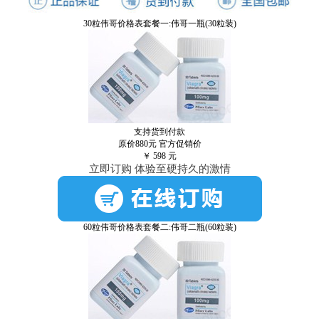
30粒伟哥价格表套餐一:伟哥一瓶(30粒装)
支持货到付款
原价880元
官方促销价
￥
598
元
立即订购 体验至硬持久的激情
60粒伟哥价格表套餐二:伟哥二瓶(60粒装)