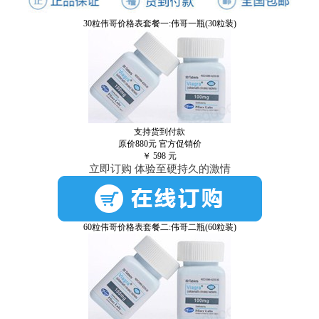
30粒伟哥价格表套餐一:伟哥一瓶(30粒装)
支持货到付款
原价880元
官方促销价
￥
598
元
立即订购 体验至硬持久的激情
60粒伟哥价格表套餐二:伟哥二瓶(60粒装)