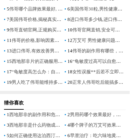
5
伟哥哪个品牌效果最好, 2023年最值得信赖的男性健康产品推荐
6
美国伟哥30粒,男性健康首选,改善勃起功能障碍的可靠选择
7
美国伟哥价格,揭秘真实价格与购买指南
8
进口伟哥多少钱,进口伟哥价格全解析,进口伟哥多少钱一粒,进口伟哥多少钱一瓶
9
伟哥直销官网,正规购买渠道,品质保障,安全放心
10
伟哥官网直销,安全可靠的男性健康解决方案首选
11
伟哥的价格,影响因素与购买指南
12
万艾可 男性健康问题的有效解决方案 重拾自信与激情
13
进口伟哥,有效改善男性勃起功能障碍的选择
14
伟哥的副作用有哪些，全面解析其潜在风险
15
西地那非片的正确服用方法与效果，提升性生活质量的关键指南
16
“龟敏度过高可以自愈吗？揭秘男性健康常见问题”
17
“龟敏度高怎么办：自然疗法与生活方式调整指南”
18
女性误服**后若不立即释放，真的会致命吗？
19
男人吃了伟哥能维持多久：揭秘西地那非的持久效果
20
正常人伟哥吃后能搞多久：揭秘其对性能力的影响
猜你喜欢
1
西地那非的副作用和危害性，了解这些才能安全使用
2
男用药哪个效果最好，如何选择最适合的男性健康药品
3
西地那非是什么药物成分，它的作用机制与服用注意事项详解
4
哪个牌子的万艾可效果最好,如何选择最有效的品牌
5
如何正确使用达泊西汀？掌握使用方法，让你更放心
6
早泄治疗：吃六味地黄丸还是归脾丸更有效？