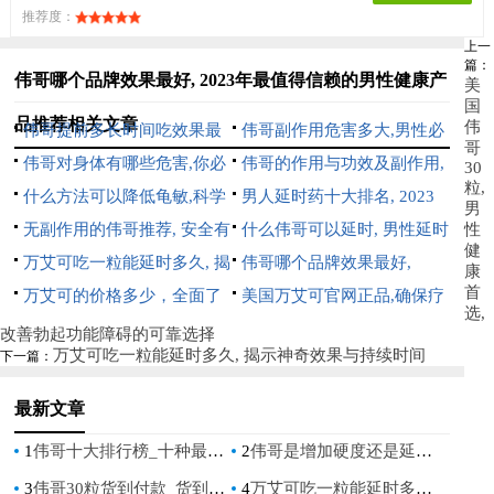
推荐度：
上一
篇：
伟哥哪个品牌效果最好, 2023年最值得信赖的男性健康产
美
国
品推荐相关文章
伟
伟哥提前多长时间吃效果最
伟哥副作用危害多大,男性必
哥
佳, 服用时间与效果关系详解
伟哥对身体有哪些危害,你必
知的药物风险与安全使用指南
伟哥的作用与功效及副作用,
30
粒,
须知道的副作用与风险
什么方法可以降低龟敏,科学
全面解析男性健康必备知识
男人延时药十大排名, 2023
男
有效的**敏感度降低技巧分享
无副作用的伟哥推荐, 安全有
年最有效的男性延时产品排行
什么伟哥可以延时, 男性延时
性
健
效的男性健康解决方案
万艾可吃一粒能延时多久, 揭
榜单
药物选择指南
伟哥哪个品牌效果最好,
康
首
示神奇效果与持续时间
万艾可的价格多少，全面了
2023年最值得信赖的男性健康
美国万艾可官网正品,确保疗
选,
解万艾可市场价格与购买指南
产品推荐
效与安全的最佳选择
改善勃起功能障碍的可靠选择
万艾可吃一粒能延时多久, 揭示神奇效果与持续时间
下一篇：
最新文章
1
伟哥十大排行榜_十种最受欢迎的伟哥产品
2
伟哥是增加硬度还是延长时间_伟哥究竟是增加勃起硬度还是延长时间
3
伟哥30粒货到付款_货到付款伟哥30粒，快速恢复男人健康
4
万艾可吃一粒能延时多久, 揭示神奇效果与持续时间