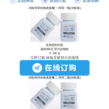
30粒伟哥价格表套餐一:伟哥一瓶(30粒装)
支持货到付款
原价880元
官方促销价
￥
598
元
立即订购 体验至硬持久的激情
60粒伟哥价格表套餐二:伟哥二瓶(60粒装)