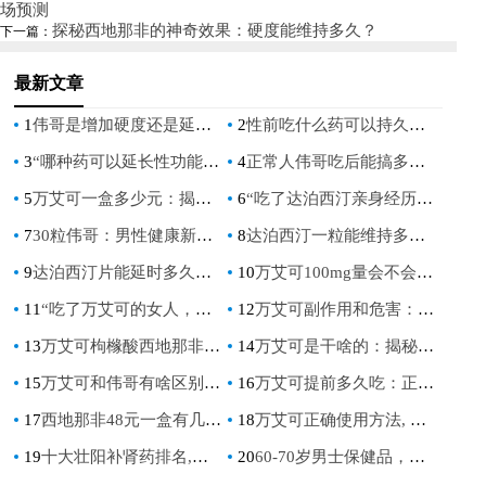
害？深入了解其潜在影响”
害吗？深入解析伟哥的副作用
场预测
探秘西地那非的神奇效果：硬度能维持多久？
下一篇：
与依赖性问题
最新文章
1
伟哥是增加硬度还是延长时间_伟哥增加硬度还是延长时间
2
性前吃什么药可以持久不伤身：自然增强持久力的秘诀
3
“哪种药可以延长性功能：揭秘自然疗法与科学选择”
4
正常人伟哥吃后能搞多久：揭秘其效果与安全指南
5
万艾可一盒多少元：揭秘男性健康市场的价格真相
6
“吃了达泊西汀亲身经历：揭秘男性健康改善之旅”
7
30粒伟哥：男性健康新选择，揭秘其效果与使用指南
8
达泊西汀一粒能维持多久：深入解析其药效持续时间
9
达泊西汀片能延时多久：深入解析其效果与使用指南
10
万艾可100mg量会不会太大：男性健康与用药安全指南
11
“吃了万艾可的女人，能经得住干吗？”——揭秘万艾可对女性的影响
12
万艾可副作用和危害：全面解析与预防指南
13
万艾可枸橼酸西地那非片效果：男性健康新选择
14
万艾可是干啥的：揭秘其在男性健康中的作用
15
万艾可和伟哥有啥区别：深入了解两种药物的差异
16
万艾可提前多久吃：正确服用时间指南
17
西地那非48元一盒有几片，价格实惠的男性健康解决方案
18
万艾可正确使用方法, 详解万艾可使用技巧与注意事项
19
十大壮阳补肾药排名,男人必看,效果最好的壮阳补肾药推荐
20
60-70岁男士保健品，如何选择适合自己的营养补充方案