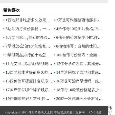
猜你喜欢
1
西地那非吃后多久效果最佳有效期，全面解析用药时间与效果
2
万艾可枸橼酸西地那非50mg和100mg,效果与剂量选择全解析
3
达泊西汀售价揭秘，一盒多少钱才划算？
4
金伟哥10粒图片价格,正品购买渠道与详细费用解析
5
万艾可50mg能延时多久，揭秘药物对性生活时间的影响
6
伟哥的药效多少小时,详细解析服用后持续时间与影响因素
7
早泄怎么治疗才能恢复正常，有效方法大揭秘
8
植物伟哥：自然的壮阳神药
9
早泄药品排行前十名怎样：揭秘男性健康市场的热门选择
10
6粒伟哥价格表：全面解析与购买指南
11
万艾可可以治疗早泄吗,其真实效果,用法用量及专业建议
12
伟哥学名叫啥，其成分和作用是什么？
13
西地那非片提前多久吃效果最佳，科学用药指南
14
早泄困扰？西地那非或许是你的救星！
15
四种伟哥硬度排名顺序,哪种效果最好,实测数据对比分析
16
万艾可治疗早泄吗，效果、副作用及与延时喷剂对比分析
17
国产伟哥哪个牌子最好,如何选择靠谱品牌,效果与价格全解析
18
伟哥10粒装价格是多少,伟哥10粒装价格是多少，市场行情与购买建议
19
伟哥哪些好万艾可,伟哥价格表大全
20
吃一次伟哥会不会对肾脏产生不良影响？
伟
Copyright © 2021 伟哥价格表大全网 本站资源来源于互联网
XML地图
哥