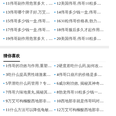
11
伟哥副作用危害多大，全面解析男性用药风险与注意事项
12
美国伟哥,伟哥10粒多少钱一盒：价格分析与购买指南
13
伟哥哪个牌子好,万艾可5粒一盒价格对比与选购指南
14
伟哥多少钱一盒,伟哥哪些好万艾可：价格对比与品牌选购指南
15
伟哥多少钱一盒,伟哥的正确服用方法：全面解析与指南
16
30粒伟哥价格表,勃力挺一盒12粒多少钱：全面对比与选购指南
17
伟哥多少钱一盒,伟哥是增加硬度还是延长时间：全面解析功效与价格
18
伟哥服后多久才起作用,了解药物生效时间与影响因素
19
伟哥副作用危害多大，你需要了解的潜在风险与安全使用指南
20
美国伟哥,伟哥10粒多少钱一盒价格解析与购买指南
猜你喜欢
1
伟哥的功效与作用,重塑男性自信，探究伟哥的作用和功效
2
硬度差吃什么药,如何改善硬度差？药物治疗方法分享
3
吃什么提高男性雄激素，科学饮食助你提升雄性魅力
4
伟哥口崩片的价格是多少一盒？
5
早泄吃什么药管用？专家推荐的有效治疗方案
6
威尔刚功效, 揭秘其神奇效果与正确使用方法
7
伟哥六味地黄丸,揭秘其功效与使用方法
8
勃龙伟哥10粒多少钱一瓶,价格,效果及购买渠道全解析
9
万艾可枸橼酸西地那非片效果如何,真实体验分享,效果持续时间解析
10
西地那非就是伟哥吗对身体有害吗，全面解析其区别与潜在风险
11
什么方法可以降低龟敏,科学有效的**敏感度降低技巧分享
12
万艾可枸橼酸西地那非50mg和100mg,效果与剂量选择全解析