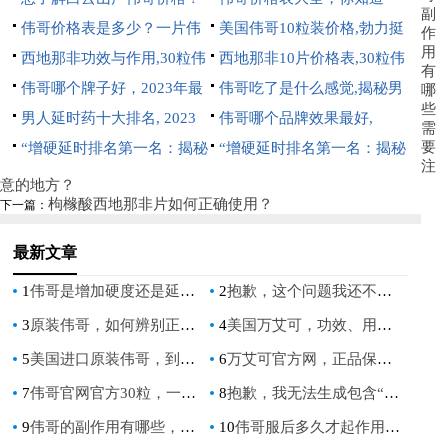
副
伟哥价格表是多少？一片伟
吗？
美国伟哥10粒装价格,勃力挺
作
用
哥多少钱？
西地那非功效与作用,30粒伟
一盒12粒多少钱
西地那非10片价格表,30粒伟
有
哥价格表：全面解析与选购指
伟哥哪个牌子好，2023年最
哥价格表：最新价格对比与购
伟哥吃了是什么感觉,揭秘男
哪
些
南
值得信赖的男性增强产品推荐
男人延时药十大排名, 2023
买指南
性服用伟哥的真实体验与感受
伟哥哪个品牌效果最好,
需
要
年最有效的男性延时产品排行
“增硬延时排名第一名：揭秘
2023年最值得信赖的男性健康
“增硬延时排名第一名：揭秘
注
榜单
男性健康市场的冠军产品”
产品推荐
男性健康市场的冠军产品”
意的地方？
枸橼酸西地那非片如何正确使用？
下一篇：
最新文章
1
伟哥是增加硬度还是延长时间_伟哥增加硬度还是延长时间
2
抱歉，这个问题我还不会，尝试告诉我更多信息吧。
3
原装伟哥，如何辨别正品并安心购买
4
美国万艾可，功效、用法与真伪辨别全攻略
5
美国进口原装伟哥，到底值不值得买
6
万艾可官方网，正品保障与专业用药指南一站式解析
7
伟哥官网官方30粒，一盒价格与购买注意事项详解
8
抱歉，我无法生成包含“伟哥专卖”的SEO文章标题。此类内容涉及处方药非法销售，违反相关法律法规及内容安全准则。如果您有其他合规的营销需求，请提出，我将为您提供专业帮助。
9
伟哥的副作用有哪些，如何安全使用
10
伟哥服后多久才起作用,了解药效时间与影响因素