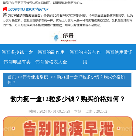
伟哥多少钱一盒
伟哥的副作用
伟哥的功效与作
伟哥使用常识
伟哥哪里有卖
伟哥价格表大全
用
首页
>>
伟哥使用常识
>> 勃力挺一盒12粒多少钱？购买价格如
何？
勃力挺一盒12粒多少钱？购买价格如何？
时间：2024-05-01 09:23:29
本站
点击：202552