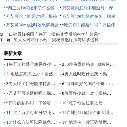
身：自然增强持久力的秘诀
“两三分钟就结束了怎么解
秘自然疗法与科学选择”
万艾可到底能不能延时：深
决：提升持久力的有效方法”
万艾可吃了能延时吗：揭秘
入解析其效果与正确使用方法
万艾可1粒能延时多久：揭秘
其对性功能的影响
万艾可50mg延时效果解析及
其效果与正确使用方法
“吃完伟哥能延时吗？揭秘伟
价格指南
哥对性功能的影响”
“口碑最好的国产伟哥：揭秘其背后的科学与效果”
篇：
男人延时吃什么药：揭秘自然疗法与科学选择
下一篇：
最新文章
1
伟哥10粒装价格是多少_伟哥10粒装多少钱
2
30粒伟哥价格表_30粒伟哥多少钱？伟哥价格价格一览表
3
“龟敏度高怎么办：自然疗法与生活方式调整指南”
4
男人延时吃什么药：揭秘自然疗法与科学选择
5
男人吃了伟哥能维持多久：揭秘西地那非的持久效果
6
“口碑最好的国产伟哥：揭秘其背后的科学与效果”
7
万艾可可以延时吗：揭秘其对男性持久力的影响
8
伟哥多少钱一盒：揭秘市场价格与购买指南
9
伟哥的副作用：了解潜在风险，保障性福生活
10
“吃了他达拉非太硬，还需要继续吃吗？”——深入探讨他达拉非的正确使用指南
11
“吃了万艾可40分钟还没反应：可能的原因及应对策略”
12
西地那非危险性很大吗：深入了解其潜在风险与安全使用指南
13
“什么方法可以降低龟敏：自然疗法与生活方式调整指南”
14
“他达拉非片正确服用方法：男性健康指南”