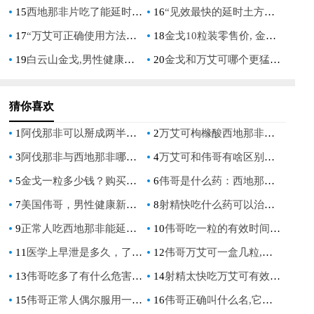
15
西地那非片吃了能延时多久：揭秘其效果与正确使用方法
16
“见效最快的延时土方法有哪些：揭秘自然疗法的高效秘诀”
17
“万艾可正确使用方法：男性健康指南”
18
金戈10粒装零售价, 金戈10粒装价格对比, 金戈10粒装零售价优惠信息
19
白云山金戈,男性健康的守护者,重拾自信的良药
20
金戈和万艾可哪个更猛, 两种男性助勃药物效果对比分析
猜你喜欢
1
阿伐那非可以掰成两半吃吗,专家解答用药注意事项
2
万艾可枸橼酸西地那非片的后遗症,长期服用对身体的影响与注意事项
3
阿伐那非与西地那非哪种更好，全面对比助你选择
4
万艾可和伟哥有啥区别？详细解析两种药物的不同之处
5
金戈一粒多少钱？购买攻略大揭秘，帮你选购划算的产品
6
伟哥是什么药：西地那非与他达拉非的ED治疗解析
7
美国伟哥，男性健康新选择
8
射精快吃什么药可以治疗呢,有效药物推荐及注意事项
9
正常人吃西地那非能延时吗？揭秘西地那非对正常人的延时效果
10
伟哥吃一粒的有效时间,服用一粒伟哥效果持续多久,药效能维持几小时
11
医学上早泄是多久，了解早泄的定义与时间标准
12
伟哥万艾可一盒几粒,不同规格的片数详解与购买建议
13
伟哥吃多了有什么危害？专家详细解析副作用与风险
14
射精太快吃万艾可有效果吗，探讨早泄与万艾可的关系
15
伟哥正常人偶尔服用一次可以吗,伟哥正常人偶尔服用一次可以吗，专家解答
16
伟哥正确叫什么名,它的学名和成分大揭秘