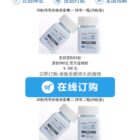
30粒伟哥价格表套餐一:伟哥一瓶(30粒装)
支持货到付款
原价880元
官方促销价
￥
598
元
立即订购 体验至硬持久的激情
60粒伟哥价格表套餐二:伟哥二瓶(60粒装)