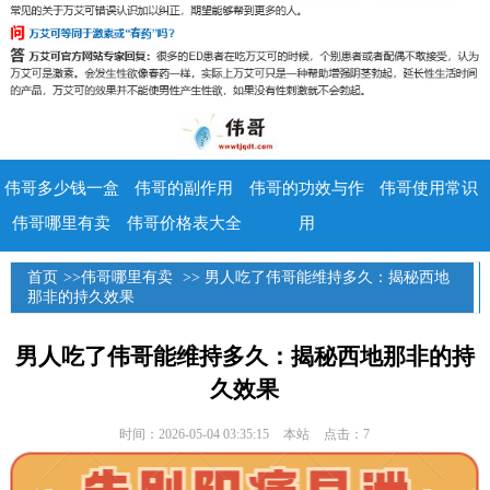
伟哥多少钱一盒
伟哥的副作用
伟哥的功效与作
伟哥使用常识
伟哥哪里有卖
伟哥价格表大全
用
首页
>>
伟哥哪里有卖
>> 男人吃了伟哥能维持多久：揭秘西地
那非的持久效果
男人吃了伟哥能维持多久：揭秘西地那非的持
久效果
时间：2026-05-04 03:35:15
本站
点击：7