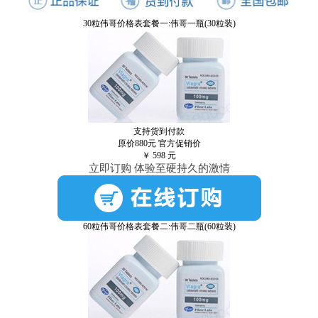
30粒伟哥价格表套餐一:伟哥一瓶(30粒装)
支持货到付款
原价880元
官方促销价
￥
598
元
立即订购 体验至硬持久的激情
60粒伟哥价格表套餐二:伟哥二瓶(60粒装)