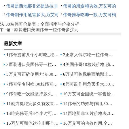
可50mg能延时多久
伟哥是西地那非还是达拉非
服用后多久药效最佳
伟哥的用途和功效,万艾可的
片,万艾可副作用及危害多大
伟哥副作用危害多大,万艾可
功效及副作用全面解析
伟哥推荐吃哪一款,万艾可枸
是什么药
橼酸西地那非片
法,30粒伟哥价格表：全面指南与价格分析
原装进口美国伟哥一粒伟哥多少元
下一篇：
最新文章
1
伟哥提前几个小时吃_吃伟哥前几小时的注意事项
2
正常人偶尔吃一粒伟哥有后遗症吗_健康人服用伟哥后有副作用吗？
3
原装进口美国伟哥一粒伟哥多少元
4
美国伟哥10粒装价格,勃力挺一盒12粒多少钱
5
万艾可正确使用方法,30粒伟哥价格表：全面指南与价格分析
6
万艾可枸橼酸西地那非片的功效,30粒伟哥价格表：全面解析与价格指南
7
伟哥学名叫啥,30粒伟哥价格表：全面解析与购买指南
8
伟哥副作用危害多大,30粒伟哥价格表：全面解析与价格指南
9
伟哥吃一次能坚持多久,30粒伟哥价格表：全面解析药效持续时间与价格对比指南
10
万艾可全国统一零售价,30粒伟哥价格表一览，正品保障，购买指南
11
勃力挺吃完多久有效果,30粒伟哥价格表：全面解析与购买指南
12
伟哥的功效与作用,30粒伟哥价格表：全面解析与价格指南
13
吃完伟哥后3个小时可以喝酒嘛,30粒伟哥价格表：安全用药与价格全解析
14
西地那非10片价格表,30粒伟哥价格表：最新价格对比与购买指南
15
万艾可和他达拉非哪个效果好的,专业对比分析,帮你选择最适合的治疗药物
16
万艾可的功效作用,全面解析男性健康解决方案