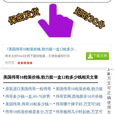
《美国伟哥10粒装价格,勃力挺一盒12粒多少钱》
下载文档
将本文的Word文档下载到电脑，方便收藏和打印
推荐度：
上一
篇：
美国伟哥10粒装价格,勃力挺一盒12粒多少钱相关文章
万
艾
可
原装进口美国伟哥一粒伟哥
美国伟哥10粒装价格,勃力挺
正
多少元
伟哥多少钱一盒,60-70岁男
一盒12粒多少钱
伟哥官网,西地那非10片价格
确
使
士保健品
美国伟哥,伟哥10粒多少钱一
表
伟哥哪个牌子好,万艾可5粒
用
盒价格解析与购买指南
伟哥10粒装价格是多少,万艾
一盒价格
伟哥服用几小时起效,万艾可
方