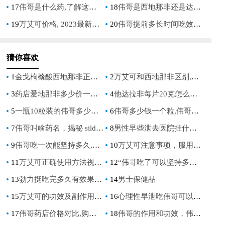
17
伟哥是什么药,了解这个神奇药物的真相与作用
18
伟哥是西地那非还是达泊西汀,一文读懂两种男性助勃药物的区别与选择
19
万艾可价格, 2023最新价格指南, 选购省钱技巧
20
伟哥提前多长时间吃效果最佳, 服用时间与效果关系详解
猜你喜欢
1
金戈枸橼酸西地那非正常人能吃吗，解答与注意事项
2
万艾可和西地那非区别,哪个效果更好,副作用更小
3
药店爱地那非多少价一盒，价格详情及购买指南
4
他达拉非每片20克怎么服用，正确用药指导与剂量解析
5
一瓶10粒装的伟哥多少钱,价格差异大揭秘,购买前必看的省钱指南
6
伟哥多少钱一个粒,伟哥单价是多少？
7
伟哥叫啥药名，揭秘 sildenafil 的神奇功效
8
男性早些泄去医院挂什么科？专业解答与就医指南
9
伟哥吃一次能坚持多久,伟哥价格表大全：全面解析效果与费用对比
10
万艾可注意事项，服用前必须了解的7个关键点
11
万艾可正确使用方法视频，详细步骤与注意事项，一看就会
12
“伟哥吃了可以坚持多久：揭秘西地那非的持久效果”
13
勃力挺吃完多久有效果,30粒伟哥价格表详解
14
男士保健品
15
万艾可的功效及副作用，全面解析与注意事项
16
心理性早泄吃伟哥可以治疗吗,专家解答与科学建议
17
伟哥药店价格对比,购买必看的省钱指南
18
伟哥的作用和功效，伟哥的作用和功效，全面解析其健康益处与使用指南