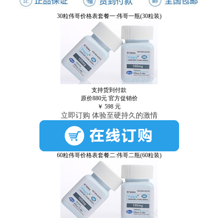
30粒伟哥价格表套餐一:伟哥一瓶(30粒装)
支持货到付款
原价880元
官方促销价
￥
598
元
立即订购 体验至硬持久的激情
60粒伟哥价格表套餐二:伟哥二瓶(60粒装)