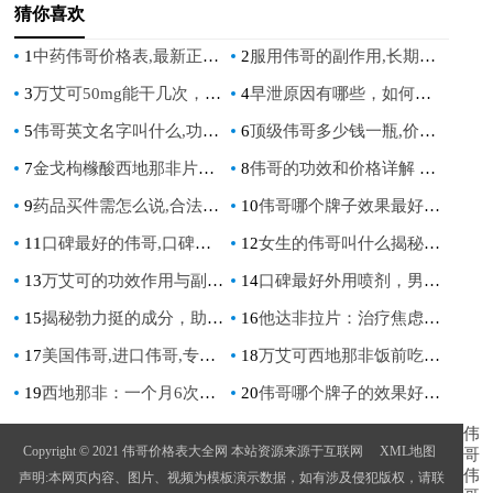
猜你喜欢
1
中药伟哥价格表,最新正品报价与性价比选购指南
2
服用伟哥的副作用,长期使用对身体有哪些潜在危害
3
万艾可50mg能干几次，探索剂量与效果的奥秘，提升你的认知，确保安全使用
4
早泄原因有哪些，如何有效预防和改善
5
伟哥英文名字叫什么,功效,副作用及正确使用方法全解析
6
顶级伟哥多少钱一瓶,价格差异大,如何辨别真伪避免上当
7
金戈枸橼酸西地那非片能治早泄吗，探讨其疗效与适用症
8
伟哥的功效和价格详解 了解伟哥的作用及市场行情
9
药品买件需怎么说,合法渠道与注意事项详解
10
伟哥哪个牌子效果最好？2023年最新品牌效果对比与推荐
11
口碑最好的伟哥,口碑最好的伟哥，男性健康的首选解决方案
12
女生的伟哥叫什么揭秘女性性欲增强的秘密
13
万艾可的功效作用与副作用，如何正确使用以降低风险
14
口碑最好外用喷剂，男性护理首选，告别尴尬，重拾自信！
15
揭秘勃力挺的成分，助您重拾自信
16
他达非拉片：治疗焦虑症的有效药物选择
17
美国伟哥,进口伟哥,专业解析正品功效与安全使用指南
18
万艾可西地那非饭前吃还是饭后吃,效果与注意事项详解
19
西地那非：一个月6次，重塑男性自信与活力
20
伟哥哪个牌子的效果好,副作用小,国内外品牌对比及选购指南
伟
Copyright © 2021 伟哥价格表大全网 本站资源来源于互联网
XML地图
哥
伟
声明:本网页内容、图片、视频为模板演示数据，如有涉及侵犯版权，请联