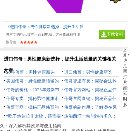
《进口伟哥：男性健康新选择，提升生活质量的关键》
下载文档
将本文的Word文档下载到电脑，方便收藏和打印
推荐度：
上一
篇：
进口伟哥：男性健康新选择，提升生活质量的关键相关
达
泊
文章
西
30粒伟哥：男性健康新选
进口伟哥：男性健康新选
汀
择，揭秘其功效与使用指南
美国伟哥：男性健康领域的
择，提升生活质量的关键
伟哥哪里有卖：揭秘合法购
片
能
革命性突破
伟哥的价格：2023年最新市
买渠道及注意事项
伟哥官方网站：揭秘正品伟
延
场分析与购买指南
伟哥专卖：揭秘男性健康市
哥的购买指南与使用注意事项
伟哥官网直销：揭秘正品伟
时
多
场的热门选择
伟哥官网：揭秘正品伟哥的
哥的购买指南与优势分析
伟哥的副作用：了解潜在风
购买指南与使用注意事项
“吃了他达拉非太硬，还需要
险，保障性福生活
达泊西汀一粒能维持多久：
继续吃吗？”——深入探讨他
深入解析其药效持续时间
久：深入解析其效果与使用指南