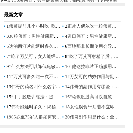
30粒伟哥：男性健康新选择，揭秘其功效与使用指南
下一篇：
达拉非的副作用与正确用法
最新文章
1
伟哥提前几个小时吃_吃伟哥前几小时的注意事项
2
正常人偶尔吃一粒伟哥有后遗症吗_健康人服用伟哥后有副作用吗？
3
30粒伟哥：男性健康新选择，揭秘其功效与使用指南
4
进口伟哥：男性健康新选择，提升生活质量的关键
5
达泊西汀片能延时多久：深入解析其效果与使用指南
6
西地那非长期使用会导致性功能下降吗？
7
“吃了万艾可，女人能经得住干吗？揭秘万艾可对女性的影响”
8
“吃了万艾可射精了后，还能继续干吗？”——男性健康与性能力探讨
9
“什么方法可以降低龟敏：自然疗法与生活方式调整指南”
10
“他达拉非片正确服用方法：男性健康指南”
11
“万艾可多久吃一次不伤身体：安全使用指南”
12
万艾可的功效作用与副作用：全面解析及安全使用指南
13
伟哥的药名叫什么名字：揭秘西地那非的真相
14
伟哥的副作用有哪些：全面解析与安全使用指南
15
“丁丁脱敏训练法：提升男性持久力的科学指南”
16
“龟敏度过高可以自愈吗？揭秘男性健康常见误区”
17
伟哥能延时多久：揭秘其效果与正确使用方法
18
女性误食**后若不立即释放，真的会致命吗？
19
65岁至75岁人群如何安全使用西地那非：专家指南
20
伟哥副作用是什么：全面解析与安全使用指南