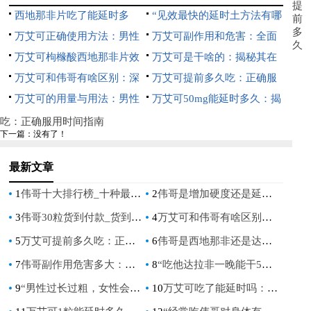
提
然疗法与生活方式调整指南”
西地那非片吃了能延时多
男性健康指南”
“见效最快的延时土方法有哪
前
多
久：揭秘其效果与正确使用方
万艾可正确使用方法：男性
些：揭秘自然疗法的高效秘
万艾可副作用和危害：全面
久
法
健康指南，提升性生活质量
万艾可枸橼酸西地那非片效
诀”
了解其潜在风险
万艾可是干啥的：揭秘其在
果：男性健康新选择，提升生
万艾可和伟哥有啥区别：深
男性健康中的作用
万艾可提前多久吃：正确服
活质量的关键
入了解两种药物的差异性
万艾可的用量与用法：男性
用时间指南
万艾可50mg能延时多久：揭
健康指南
秘其效果与使用指南
吃：正确服用时间指南
下一篇：没有了！
最新文章
1
伟哥十大排行榜_十种最受欢迎的伟哥产品
2
伟哥是增加硬度还是延长时间_伟哥究竟是增加勃起硬度还是延长时间
3
伟哥30粒货到付款_货到付款伟哥30粒，快速恢复男人健康
4
万艾可和伟哥有啥区别：深入了解两种药物的差异性
5
万艾可提前多久吃：正确服用时间指南
6
伟哥是西地那非还是达泊西汀：揭秘男性勃起功能障碍治疗药物的区别
7
伟哥副作用危害多大：深入了解其潜在风险
8
“吃他达拉非一晚能干5次活吗：男性健康与药物使用指南”
9
“男性过长过粗，女性会得病么？深入探讨性健康问题”
10
万艾可吃了能延时吗：揭秘其对性功能的影响