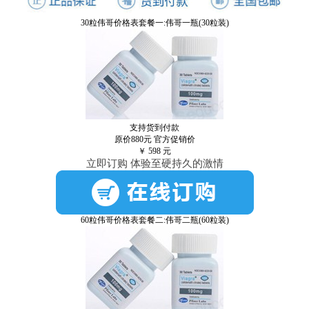
30粒伟哥价格表套餐一:伟哥一瓶(30粒装)
支持货到付款
原价880元
官方促销价
￥
598
元
立即订购 体验至硬持久的激情
60粒伟哥价格表套餐二:伟哥二瓶(60粒装)