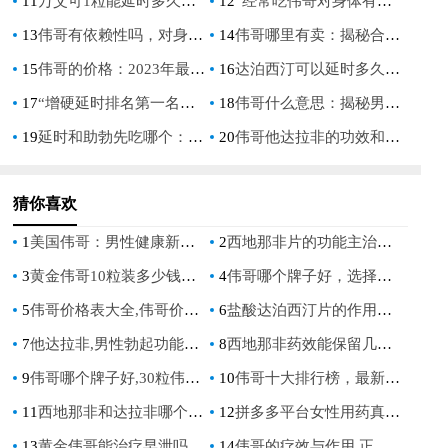
11
万艾可1粒能延时多久：揭秘其效果与正确使用方法
12
“经常吃伟哥对身体有哪些危害？深入了解其潜在影响”
13
伟哥有依赖性吗，对身体有害吗？深入解析伟哥的副作用与依赖性问题
14
伟哥哪里有卖：揭秘合法购买渠道与注意事项
15
伟哥的价格：2023年最新市场分析与购买指南
16
达泊西汀可以延时多久：深入解析其效果与使用指南
17
“增硬延时排名第一名：揭秘男性健康市场的冠军产品”
18
伟哥什么意思：揭秘男性健康领域的热门话题
19
延时和助勃先吃哪个：男性健康的正确选择指南
20
伟哥他达拉非的功效和作用：男性健康新选择
猜你喜欢
1
美国伟哥：男性健康新选择
2
西地那非片的功能主治及使用方法详解
3
黄金伟哥10粒装多少钱一盒,价格查询,功效说明,购买渠道,用户评价
4
伟哥哪个牌子好，选择高质量伟哥的指南
5
伟哥价格表大全,伟哥价格表大全：最新市场价格对比与购买指南
6
盐酸达泊西汀片的作用与功效,正确服用方法及副作用详解
7
他达拉非,男性勃起功能障碍的最佳选择,安全有效,长效36小时
8
西地那非药效能保留几小时,详细解析药效持续时间及影响因素
9
伟哥哪个牌子好,30粒伟哥价格表全面解析
10
伟哥十大排行榜，最新男性健康药物推荐
11
西地那非和达拉非哪个好用,西地那非和达拉非哪个更有效？
12
拼多多平台女性用药真伪辨别指南
13
黄金伟哥能治疗早泄吗,真实效果与安全性全解析
14
伟哥的疗效与作用,正确服用方法与注意事项全解析