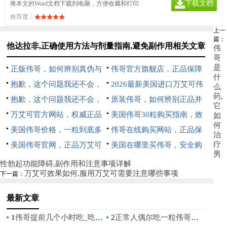
下载文档
将本文的Word文档下载到电脑，方便收藏和打印
推荐度：
上一
篇：
他达拉非,正确使用方法与剂量指南,避免副作用相关文章
伟
哥
是
正版伟哥，如何辨别真伪与
伟哥官方旗舰店，正品保障
什
安全购买指南
抱歉，这个问题我还不会，
与便捷购药的首选平台
2026最新美国进口万艾可伟
么
药,
尝试告诉我更多信息吧。
抱歉，这个问题我还不会，
哥价格表，一粒多少钱全面解
原装伟哥，如何辨别正品并
它
尝试告诉我更多信息吧。
万艾可官方网站，权威正品
析
安心购买
美国伟哥30粒购买指南，效
如
何
保障与选购指南
美国伟哥价格，一粒到底多
果、价格与注意事项全解析
伟哥在线购买网站，正品保
治
疗
少钱
美国伟哥官网，正品万艾可
障与便捷选购指南
美国在哪里买伟哥，安全购
男
购买指南与用药须知
买渠道与注意事项全解析
性勃起功能障碍,副作用和注意事项详解
万艾可效果如何,服用万艾可需要注意哪些事项
下一篇：
最新文章
1
伟哥提前几个小时吃_吃伟哥前几小时的注意事项
2
正常人偶尔吃一粒伟哥有后遗症吗_健康人服用伟哥后有副作用吗？