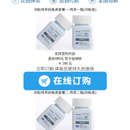
30粒伟哥价格表套餐一:伟哥一瓶(30粒装)
支持货到付款
原价880元
官方促销价
￥
598
元
立即订购 体验至硬持久的激情
60粒伟哥价格表套餐二:伟哥二瓶(60粒装)