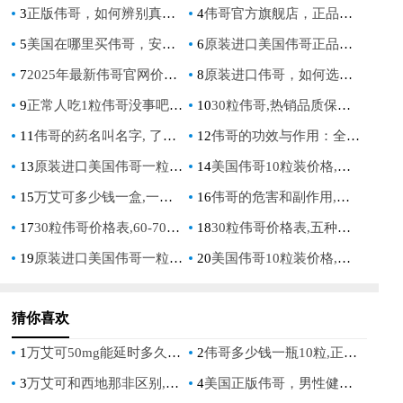
3
正版伟哥，如何辨别真伪与安全购买指南
4
伟哥官方旗舰店，正品保障与便捷购药的首选平台
5
美国在哪里买伟哥，安全购买渠道与注意事项全解析
6
原装进口美国伟哥正品，如何辨别真伪避免买到假货
7
2025年最新伟哥官网价格表大全，官方正品保障
8
原装进口伟哥，如何选择正品原装进口伟哥
9
正常人吃1粒伟哥没事吧，医生详解健康风险与正确认知
10
30粒伟哥,热销品质保障引领市场潮流
11
伟哥的药名叫名字, 了解这个蓝色小药片的真实身份与功效
12
伟哥的功效与作用：全面解析男性健康解决方案
13
原装进口美国伟哥一粒伟哥多少元
14
美国伟哥10粒装价格,勃力挺一盒12粒多少钱
15
万艾可多少钱一盒,一粒万艾可药效多久：价格与效果全面解析
16
伟哥的危害和副作用,伟哥哪个牌子的效果好
17
30粒伟哥价格表,60-70岁男士保健品：中老年男性健康解决方案与价格指南
18
30粒伟哥价格表,五种人不能吃伟哥：全面解析与注意事项
19
原装进口美国伟哥一粒伟哥多少元
20
美国伟哥10粒装价格,勃力挺一盒12粒多少钱
猜你喜欢
1
万艾可50mg能延时多久？详细解析其效果与使用建议
2
伟哥多少钱一瓶10粒,正品价格与购买渠道全解析
3
万艾可和西地那非区别,哪个效果更好,副作用更小
4
美国正版伟哥，男性健康问题的专业解决方案