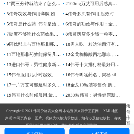
1
“两三分钟就结束了怎么解决：提升持久力的有效方法”
2
100mg万艾可用后感真实体验分享及效果分析
3
伟哥功效与作用详解,如何正确使用伟哥提升男性健康
4
伟哥多久有作用,起效时间,持续时间和注意事项全解析
5
伟哥是什么药_伟哥是治疗勃起功能障碍的药物
6
伟哥的功效与作用：全面解析男性健康解决方案
7
硬度不够吃什么药效果好？专家推荐这些有效药物
8
伟哥药店多少钱一粒零售价,真实价格大揭秘,购买前必看
9
阿伐那非与西地那非哪种更好，全面解析助你选择
10
男人吃一粒达泊西汀有什么副作用，全面解析药物影响与风险
11
西地那非药效能保留几小时,具体时间与影响因素解析
12
金戈枸橼酸西地那非，有效改善男性健康问题
13
进口伟哥：男性健康新选择，提升生活质量的关键
14
伟哥十大排行榜最好用的是哪个揭秘功效与作用让你重拾信心
15
伟哥服用几小时起效,最佳服用时间与效果持续时间详解
16
伟哥叫啥药名，揭秘 sildenafil 的神奇功效
17
一片万艾可能延时多久：深入解析其效果与使用指南
18
金戈10粒装零售价,购买前必看的详细价格解析
19
伟哥什么时候服用,最佳服用时间及注意事项
20
30粒伟哥：男性健康新选择，揭秘其功效与使用指南
伟
Copyright © 2021 伟哥价格表大全网 本站资源来源于互联网
XML地图
哥
伟
声明:本网页内容、图片、视频为模板演示数据，如有涉及侵犯版权，请联
哥
系我们提供书面反馈，我们核实后会立即删除。
的