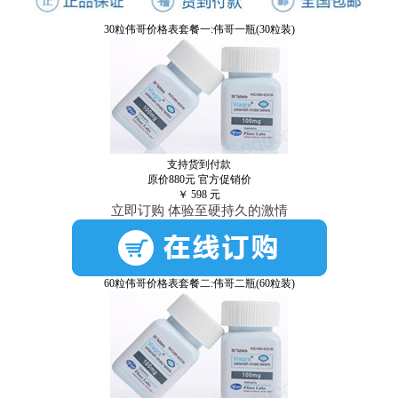
30粒伟哥价格表套餐一:伟哥一瓶(30粒装)
支持货到付款
原价880元
官方促销价
￥
598
元
立即订购 体验至硬持久的激情
60粒伟哥价格表套餐二:伟哥二瓶(60粒装)