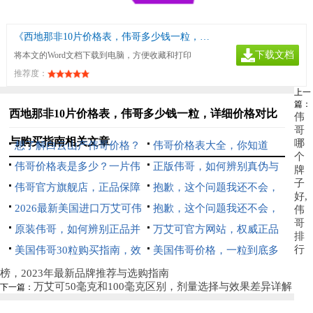
《西地那非10片价格表，伟哥多少钱一粒，详细价格对比与购买指南》
下载文档
将本文的Word文档下载到电脑，方便收藏和打印
推荐度：
上一
篇：
西地那非10片价格表，伟哥多少钱一粒，详细价格对比
伟
哥
与购买指南相关文章
哪
想了解白云山产伟哥价格？
伟哥价格表大全，你知道
个
伟哥价格表是多少？一片伟
吗？
正版伟哥，如何辨别真伪与
牌
子
哥多少钱？
伟哥官方旗舰店，正品保障
安全购买指南
抱歉，这个问题我还不会，
好,
与便捷购药的首选平台
2026最新美国进口万艾可伟
尝试告诉我更多信息吧。
抱歉，这个问题我还不会，
伟
哥
哥价格表，一粒多少钱全面解
原装伟哥，如何辨别正品并
尝试告诉我更多信息吧。
万艾可官方网站，权威正品
排
行
析
安心购买
美国伟哥30粒购买指南，效
保障与选购指南
美国伟哥价格，一粒到底多
果、价格与注意事项全解析
少钱
榜，2023年最新品牌推荐与选购指南
万艾可50毫克和100毫克区别，剂量选择与效果差异详解
下一篇：