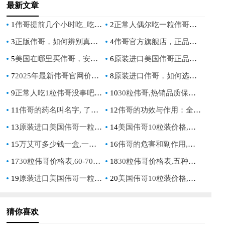
最新文章
1
伟哥提前几个小时吃_吃伟哥前几小时的注意事项
2
正常人偶尔吃一粒伟哥有后遗症吗_健康人服用伟哥后有副作用吗？
3
正版伟哥，如何辨别真伪与安全购买指南
4
伟哥官方旗舰店，正品保障与便捷购药的首选平台
5
美国在哪里买伟哥，安全购买渠道与注意事项全解析
6
原装进口美国伟哥正品，如何辨别真伪避免买到假货
7
2025年最新伟哥官网价格表大全，官方正品保障
8
原装进口伟哥，如何选择正品原装进口伟哥
9
正常人吃1粒伟哥没事吧，医生详解健康风险与正确认知
10
30粒伟哥,热销品质保障引领市场潮流
11
伟哥的药名叫名字, 了解这个蓝色小药片的真实身份与功效
12
伟哥的功效与作用：全面解析男性健康解决方案
13
原装进口美国伟哥一粒伟哥多少元
14
美国伟哥10粒装价格,勃力挺一盒12粒多少钱
15
万艾可多少钱一盒,一粒万艾可药效多久：价格与效果全面解析
16
伟哥的危害和副作用,伟哥哪个牌子的效果好
17
30粒伟哥价格表,60-70岁男士保健品：中老年男性健康解决方案与价格指南
18
30粒伟哥价格表,五种人不能吃伟哥：全面解析与注意事项
19
原装进口美国伟哥一粒伟哥多少元
20
美国伟哥10粒装价格,勃力挺一盒12粒多少钱
猜你喜欢