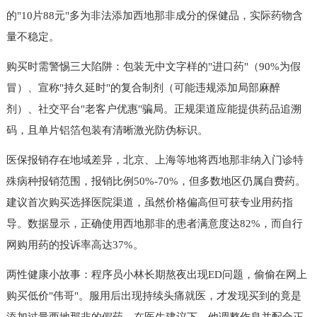
的"10片88元"多为非法添加西地那非成分的保健品，实际药物含
量不稳定。
购买时需警惕三大陷阱：包装无中文字样的"进口药"（90%为假
冒）、宣称"持久延时"的复合制剂（可能违规添加局部麻醉
剂）、社交平台"老客户优惠"骗局。正规渠道应能提供药品追溯
码，且单片铝箔包装有清晰激光防伪标识。
医保报销存在地域差异，北京、上海等地将西地那非纳入门诊特
殊病种报销范围，报销比例50%-70%，但多数地区仍属自费药。
建议首次购买选择医院渠道，虽然价格偏高但可获专业用药指
导。数据显示，正确使用西地那非的患者满意度达82%，而自行
网购用药的投诉率高达37%。
两性健康小故事：程序员小林长期熬夜出现ED问题，偷偷在网上
购买低价"伟哥"。服用后出现持续头痛就医，才发现买到的竟是
添加过量西地那非的假药。在医生建议下，他调整作息并配合正