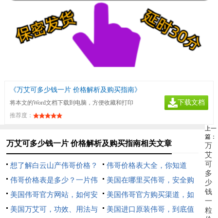
《万艾可多少钱一片 价格解析及购买指南》
下载文档
将本文的Word文档下载到电脑，方便收藏和打印
推荐度：
上一
篇：
万艾可多少钱一片 价格解析及购买指南相关文章
万
艾
可
想了解白云山产伟哥价格？
伟哥价格表大全，你知道
多
伟哥价格表是多少？一片伟
吗？
美国在哪里买伟哥，安全购
少
钱
哥多少钱？
美国伟哥官方网站，如何安
买渠道与注意事项全解析
美国伟哥官方购买渠道，如
一
全购买正品万艾可
美国万艾可，功效、用法与
何辨别正品与仿冒药品
美国进口原装伟哥，到底值
粒