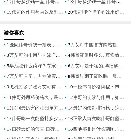
17
伟哥多少钱一盒,伟哥的作用与功效详解：价格与功效全面解析
18
伟哥多少钱一盒,伟哥的危害和副作用：全面解析价格与风险
19
伟哥的作用与功效及副作用,全面解析男性健康药物的真实效果与风险
20
伟哥哪个牌子的效果好,全面评测与选购指南
猜你喜欢
1
医院伟哥价钱一览表，男性健康用药指南
2
万艾可中国官方网站提供正品购买与使用指南
3
万艾可的作用与功效详解及使用指南
4
伟哥能延时多久, 真实效果与使用指南
5
早池吃什么药好？专家推荐这些有效药物
6
万艾可是干啥的,详细解析其作用与适用人群
7
万艾可专卖，男性健康解决方案的首选
8
伟哥过期了能吃吗，服用后的潜在风险与正确处理建议
9
飞机打多了吃万艾可有用吗,频繁**后服用万艾可的效果与风险解析
10
一粒伟哥价格揭秘：市场行情分析
11
伟哥外用药价格表，最新市场报价一览
12
伟哥的功效与作用，如何有效改善男性勃起功能障碍
13
民间最厉害的壮阳单方揭秘 提升男性健康的神奇秘方
14
最好的伟哥排行榜，这些品牌效果最显著
15
伟哥吃一次能坚持多少分钟，揭秘服用后的效果时长
16
正常人首次吃伟哥能坚持多久？效果与注意事项详解
17
口碑最好的伟哥,口碑最好的伟哥，男性健康的首选解决方案
18
西地那非是什么药图片,功效,副作用及正确用法,高清图文详解