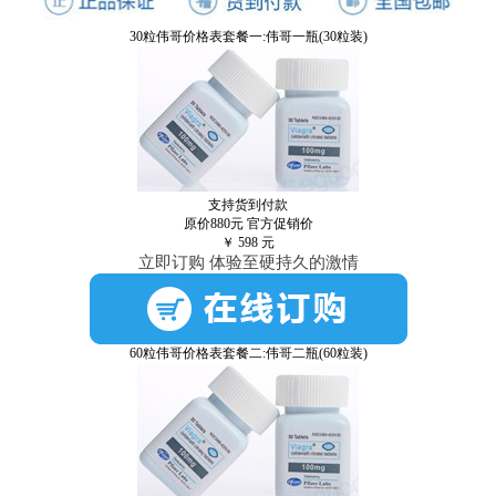
30粒伟哥价格表套餐一:伟哥一瓶(30粒装)
支持货到付款
原价880元
官方促销价
￥
598
元
立即订购 体验至硬持久的激情
60粒伟哥价格表套餐二:伟哥二瓶(60粒装)