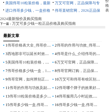
价
真伪辨别全攻略
美国伟哥10粒装价格，最新
不值得买
万艾可官网，正品保障与专
格
表
市场行情与购买指南
进口伟哥多少钱，一盒价格
业用药指南一站式平台
伟哥直销官网，2026正品保
及注意事项说明
障与购买指南
2024最新报价及购买指南
万艾可多少钱一粒正品价格及购买指南
下一篇：
最新文章
1
伟哥价格表大全_伟哥价格一览表，详细了解价格及产品信息
2
伟哥的作用与功效_伟哥：功能、用途及其优势
3
西地那非可以延长时效吗_西地那非是否具有延长药效的作用？
4
伟哥是什么_介绍伟哥的用途，剂量与注意事项
5
美国伟哥10粒装价格，最新市场行情与购买指南
6
万艾可官网，正品保障与专业用药指南一站式平台
7
伟哥价格多少钱一盒，10粒装与单粒价格差异解析
8
伟哥官网订购，正品保障与安全用药指南
9
伟哥官网，如何辨别正品与获取专业用药指导
10
万艾可和伟哥有啥区别，一文澄清大众的长期认知误区
11
伟哥的作用与功效及副作用，全面解析男性健康药物的影响与注意事项
12
伟哥哪个牌子的效果好,对比评测与选购指南
13
伟哥10粒装价格是多少,万艾可50mg能延时多久
14
伟哥服用几小时起效,万艾可服用后多久药效最佳
15
伟哥多少钱一盒,伟哥提前多长时间吃效果最佳
16
伟哥多少钱一盒,伟哥哪个牌子的效果好 - 全面解析价格与效果对比指南