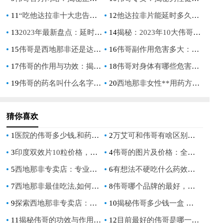
11
“吃他达拉非十大忠告：男性健康专家的权威指南”
12
他达拉非片能延时多久：深入解析其作用与效果
13
2023年最新盘点：延时增硬药十大排名，男性健康新选择
14
揭秘：2023年10大伟哥排名，男性健康新选择
15
伟哥是西地那非还是达泊西汀：揭秘男性勃起功能障碍治疗药物成分
16
伟哥副作用危害多大：深入了解其潜在风险
17
伟哥的作用与功效：揭秘男性健康的秘密武器
18
伟哥对身体有哪些危害：揭秘其潜在副作用与风险
19
伟哥的药名叫什么名字：揭秘西地那非的真相
20
西地那非女性**用药方法, 女性使用西地那非**给药的正确方式与注意事项
猜你喜欢
1
医院的伟哥多少钱,和药店价格相比,哪个更划算
2
万艾可和伟哥有啥区别？详细解析两者的不同之处
3
印度双效片10粒价格，市场行情与购买指南
4
伟哥的图片及价格：全面解析与购买指南
5
西地那非专卖店：专业选择，健康保障
6
有想法不硬吃什么药效果好,如何治疗想法不集中？推荐有效药物
7
西地那非最佳吃法,如何正确食用西地那非？顺应体内情况最佳！
8
伟哥哪个品牌的最好，如何选择适合自己的品牌
9
探索西地那非专卖店：正品保障与购买指南
10
揭秘伟哥多少钱一盒 价格大公开
11
揭秘伟哥的功效与作用：男性健康新选择
12
目前最好的伟哥是哪一款,专业解析品牌效果与选择指南