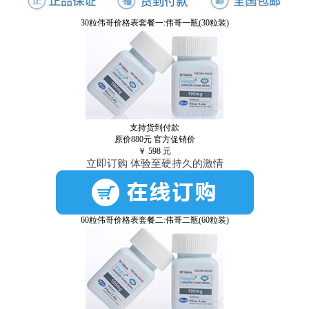
30粒伟哥价格表套餐一:伟哥一瓶(30粒装)
支持货到付款
原价880元
官方促销价
￥
598
元
立即订购 体验至硬持久的激情
60粒伟哥价格表套餐二:伟哥二瓶(60粒装)