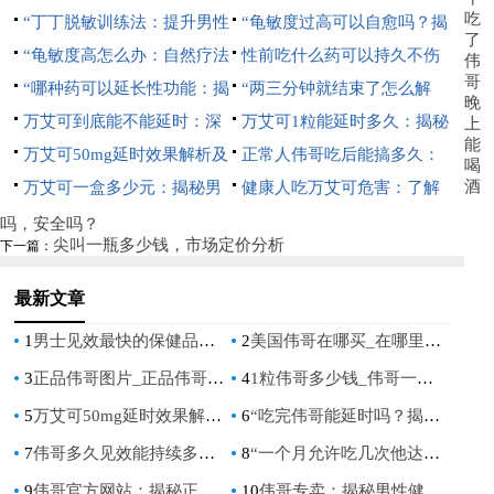
吃
“丁丁脱敏训练法：提升男性
“龟敏度过高可以自愈吗？揭
了
持久力的科学指南”
“龟敏度高怎么办：自然疗法
秘男性健康常见误区”
性前吃什么药可以持久不伤
伟
哥
与生活方式调整指南”
“哪种药可以延长性功能：揭
身：自然增强持久力的秘诀
“两三分钟就结束了怎么解
晚
秘自然疗法与科学选择”
万艾可到底能不能延时：深
决：提升持久力的有效方法”
万艾可1粒能延时多久：揭秘
上
能
入解析其效果与正确使用方法
万艾可50mg延时效果解析及
其效果与正确使用方法
正常人伟哥吃后能搞多久：
喝
酒
价格指南
万艾可一盒多少元：揭秘男
揭秘其效果与安全指南
健康人吃万艾可危害：了解
性健康市场的价格真相
潜在风险与副作用
吗，安全吗？
尖叫一瓶多少钱，市场定价分析
下一篇：
最新文章
1
男士见效最快的保健品有哪些_快速提升男性健康的最有效保健品是什么？
2
美国伟哥在哪买_在哪里可以购买美国版伟哥
3
正品伟哥图片_正品伟哥图片，让你再次掌控自信！
4
1粒伟哥多少钱_伟哥一颗多少钱？
5
万艾可50mg延时效果解析及价格指南
6
“吃完伟哥能延时吗？揭秘伟哥对性功能的影响”
7
伟哥多久见效能持续多久：揭秘西地那非的起效时间与持续效果
8
“一个月允许吃几次他达拉非：安全指南与剂量建议”
9
伟哥官方网站：揭秘正品伟哥的购买指南与使用注意事项
10
伟哥专卖：揭秘男性健康市场的热门选择